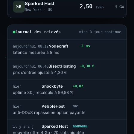
Sparked Host
2,50
SK
4 Go · 2
€/mo
New York · US
Journal des relevés
mise à jour continue
Nodecraft
−1 ms
aujourd’hui 08:12
latence mesurée à 9 ms
BisectHosting
−0,30 €
aujourd’hui 06:40
prix d’entrée ajusté à 4,20 €
Shockbyte
+0,02
hier
uptime 30 j recalculé à 99,98 %
PebbleHost
maj
hier
anti-DDoS repassé en option payante
Sparked Host
nouveau
il y a 2 j
nouvelle offre 4 Go · 20 slots ajoutée