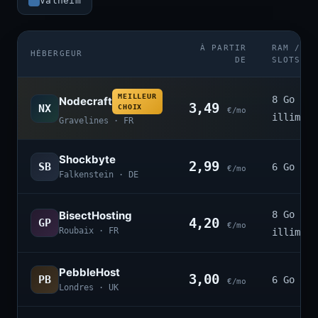
Valheim
À PARTIR
RAM /
HÉBERGEUR
DE
SLOTS
MEILLEUR
8 Go ·
Nodecraft
3,49
NX
CHOIX
€/mo
illimité
Gravelines · FR
Shockbyte
2,99
SB
6 Go · 4
€/mo
Falkenstein · DE
BisectHosting
8 Go ·
4,20
GP
€/mo
Roubaix · FR
illimité
PebbleHost
3,00
PB
6 Go · 3
€/mo
Londres · UK