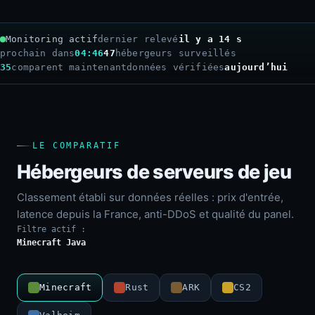
Monitoring actif
dernier relevé
il y a 16 s
prochain dans
04:44
47
hébergeurs surveillés
35
comparent maintenant
données vérifiées
aujourd’hui
LE COMPARATIF
Hébergeurs de serveurs de jeu
Classement établi sur données réelles : prix d'entrée,
latence depuis la France, anti-DDoS et qualité du panel.
Filtre actif :
Minecraft Java
Minecraft
Rust
ARK
CS2