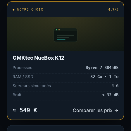
◆ NOTRE CHOIX
4,7/5
GMKtec NucBox K12
Processeur
Ryzen 7 8845HS
RAM / SSD
32 Go · 1 To
Serveurs simultanés
4–6
Bruit
< 32 dB
≈ 549 €
Comparer les prix →