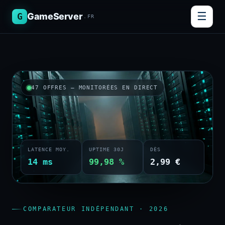
☰
G
GameServer
.FR
47 OFFRES — MONITORÉES EN DIRECT
LATENCE MOY.
UPTIME 30J
DÈS
14 ms
99,98 %
2,99 €
COMPARATEUR INDÉPENDANT · 2026