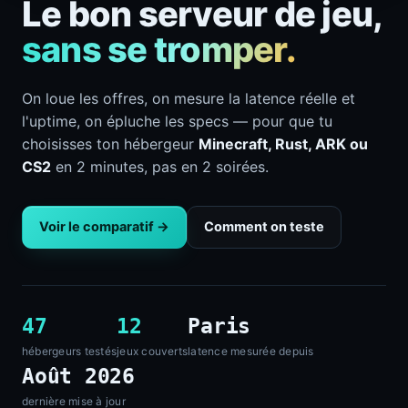
Le bon serveur de jeu,
sans se tromper.
On loue les offres, on mesure la latence réelle et
l'uptime, on épluche les specs — pour que tu
choisisses ton hébergeur
Minecraft, Rust, ARK ou
CS2
en 2 minutes, pas en 2 soirées.
Voir le comparatif →
Comment on teste
47
12
Paris
hébergeurs testés
jeux couverts
latence mesurée depuis
Août 2026
dernière mise à jour