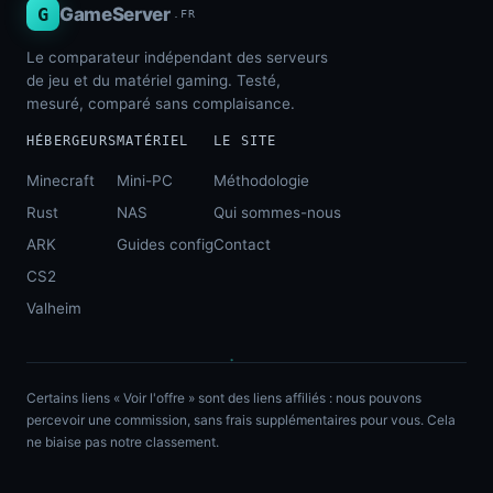
G
GameServer
.FR
Le comparateur indépendant des serveurs
de jeu et du matériel gaming. Testé,
mesuré, comparé sans complaisance.
HÉBERGEURS
MATÉRIEL
LE SITE
Minecraft
Mini-PC
Méthodologie
Rust
NAS
Qui sommes-nous
ARK
Guides config
Contact
CS2
Valheim
Certains liens « Voir l'offre » sont des liens affiliés : nous pouvons
percevoir une commission, sans frais supplémentaires pour vous. Cela
ne biaise pas notre classement.