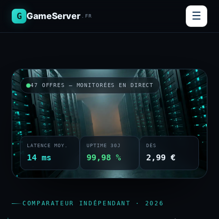
☰
G
GameServer
.FR
47 OFFRES — MONITORÉES EN DIRECT
LATENCE MOY.
UPTIME 30J
DÈS
14 ms
99,98 %
2,99 €
COMPARATEUR INDÉPENDANT · 2026