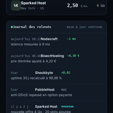
Sparked Host
2,50
SK
4 Go · 2
€/mo
New York · US
Journal des relevés
mise à jour continue
Nodecraft
−1 ms
aujourd’hui 08:12
latence mesurée à 9 ms
BisectHosting
−0,30 €
aujourd’hui 06:40
prix d’entrée ajusté à 4,20 €
Shockbyte
+0,02
hier
uptime 30 j recalculé à 99,98 %
PebbleHost
maj
hier
anti-DDoS repassé en option payante
Sparked Host
nouveau
il y a 2 j
nouvelle offre 4 Go · 20 slots ajoutée