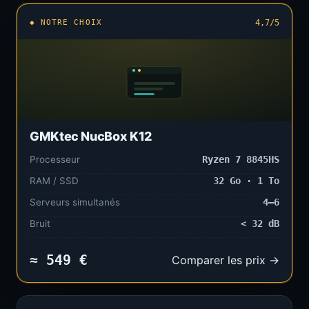
◆ NOTRE CHOIX
4,7/5
GMKtec NucBox K12
Processeur
Ryzen 7 8845HS
RAM / SSD
32 Go · 1 To
Serveurs simultanés
4–6
Bruit
< 32 dB
≈ 549 €
Comparer les prix →