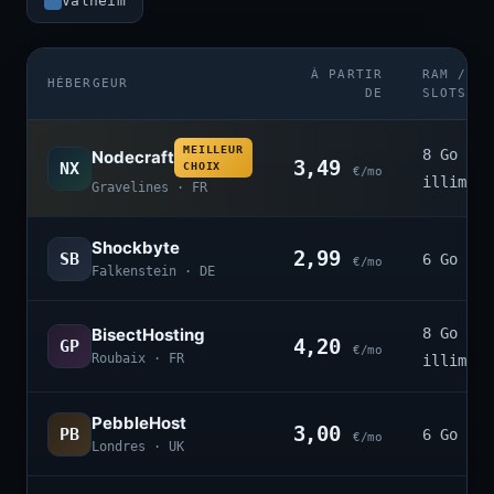
Valheim
À PARTIR
RAM /
HÉBERGEUR
DE
SLOTS
MEILLEUR
8 Go ·
Nodecraft
3,49
NX
CHOIX
€/mo
illimité
Gravelines · FR
Shockbyte
2,99
SB
6 Go · 4
€/mo
Falkenstein · DE
BisectHosting
8 Go ·
4,20
GP
€/mo
Roubaix · FR
illimité
PebbleHost
3,00
PB
6 Go · 3
€/mo
Londres · UK