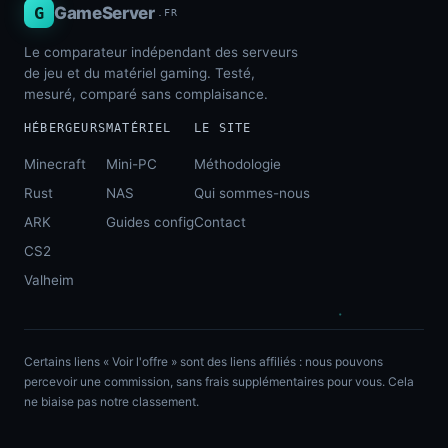
G
GameServer
.FR
Le comparateur indépendant des serveurs
de jeu et du matériel gaming. Testé,
mesuré, comparé sans complaisance.
HÉBERGEURS
MATÉRIEL
LE SITE
Minecraft
Mini-PC
Méthodologie
Rust
NAS
Qui sommes-nous
ARK
Guides config
Contact
CS2
Valheim
Certains liens « Voir l'offre » sont des liens affiliés : nous pouvons
percevoir une commission, sans frais supplémentaires pour vous. Cela
ne biaise pas notre classement.