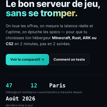
Le bon serveur de jeu,
sans se tromper.
On loue les offres, on mesure la latence réelle et
l'uptime, on épluche les specs — pour que tu
choisisses ton hébergeur
Minecraft, Rust, ARK ou
CS2
en 2 minutes, pas en 2 soirées.
Voir le comparatif →
Comment on teste
47
12
Paris
hébergeurs testés
jeux couverts
latence mesurée depuis
Août 2026
dernière mise à jour