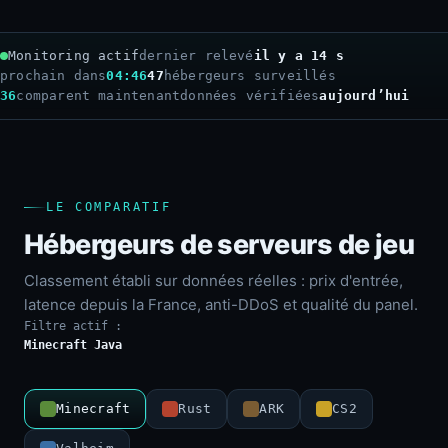
Monitoring actif
dernier relevé
il y a 16 s
prochain dans
04:44
47
hébergeurs surveillés
36
comparent maintenant
données vérifiées
aujourd’hui
LE COMPARATIF
Hébergeurs de serveurs de jeu
Classement établi sur données réelles : prix d'entrée,
latence depuis la France, anti-DDoS et qualité du panel.
Filtre actif :
Minecraft Java
Minecraft
Rust
ARK
CS2