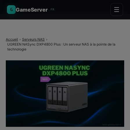
Mentions légales
·
Politique de confidentialité
☰
GameServer
G
.FR
Accueil
›
Serveurs NAS
›
UGREEN NASync DXP4800 Plus : Un serveur NAS à la pointe de la
technologie