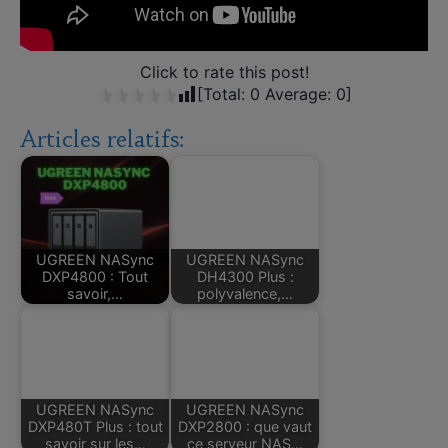
Click to rate this post!
[Total:
0
Average:
0
]
Articles relatifs:
UGREEN NASync
UGREEN NASync
DXP4800 : Tout
DH4300 Plus :
savoir,…
polyvalence,…
UGREEN NASync
UGREEN NASync
DXP480T Plus : tout
DXP2800 : que vaut
savoir sur les…
ce serveur NAS…