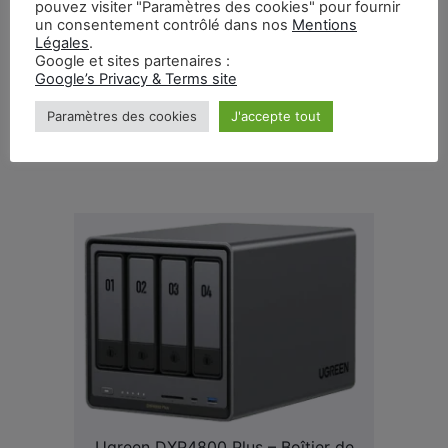
intégrant cette caractéristique, UGREEN propose un
pouvez visiter "Paramètres des cookies" pour fournir
support polyvalent allant bien au-delà du simple
un consentement contrôlé dans nos
Mentions
Rechercher
Légales
.
stockage de fichiers.
:
Google et sites partenaires :
Google’s Privacy & Terms site
📺 Support natif HDMI 4K
🎥 Idéal pour des projets vidéo et photo
Paramètres des cookies
J'accepte tout
🎮 Compatible avec les jeux et médias 4K
Ugreen DXP4800 Plus – Boîtier de