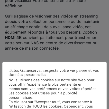
pour visualiser votre contenu en ultra-haute
définition.
Qu’il s’agisse de visionner des vidéos en streaming
depuis votre collection personnelle ou de maintenir
un affichage continu de surveillance vidéo, cet
équipement répondra à tous vos besoins. L’option
HDMI 4K
convient parfaitement pour transformer
votre serveur NAS en centre de divertissement ou
annexe de maison connectée.
Des avantages indéniables pour le
Tutos Gameserver respecte votre vie privée et vos
données personnelles
multimédia
Nous utilisons des cookies sur notre site Web pour
vous offrir l'expérience la plus pertinente en
Avoir un accès direct à des résolutions aussi élevées
mémorisant vos préférences et vos visites répétées.
×
est particulièrement avantageux pour les créatifs ou
Les cookies sont utilisés pour la publicité
personnalisée.
vidéastes cherchant à accéder rapidement à leurs
En cliquant sur "Accepter tout", vous consentez à
projets tout en vérifiant la qualité visuelle. En
l'utilisation de TOUS les cookies. Cependant, vous