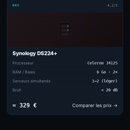
NAS
4,2/5
Synology DS224+
Processeur
Celeron J4125
RAM / Baies
6 Go · 2×
Serveurs simultanés
1–2 (léger)
Bruit
< 20 dB
≈ 329 €
Comparer les prix →