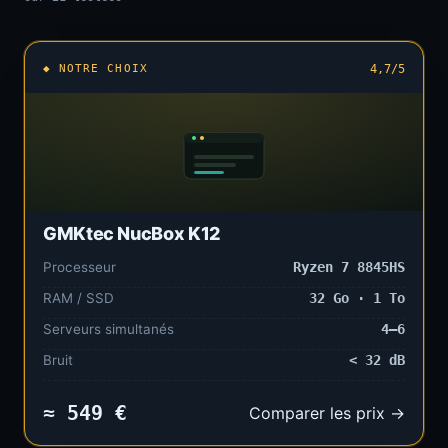
◆ NOTRE CHOIX
4,7/5
GMKtec NucBox K12
Processeur
Ryzen 7 8845HS
RAM / SSD
32 Go · 1 To
Serveurs simultanés
4–6
Bruit
< 32 dB
≈ 549 €
Comparer les prix →