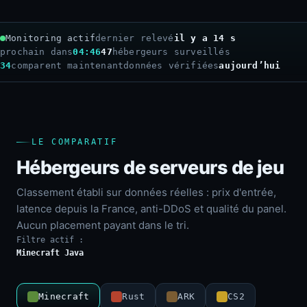
Monitoring actif
dernier relevé
il y a 15 s
prochain dans
04:45
47
hébergeurs surveillés
34
comparent maintenant
données vérifiées
aujourd’hui
LE COMPARATIF
Hébergeurs de serveurs de jeu
Classement établi sur données réelles : prix d'entrée,
latence depuis la France, anti-DDoS et qualité du panel.
Aucun placement payant dans le tri.
Filtre actif :
Minecraft Java
Minecraft
Rust
ARK
CS2