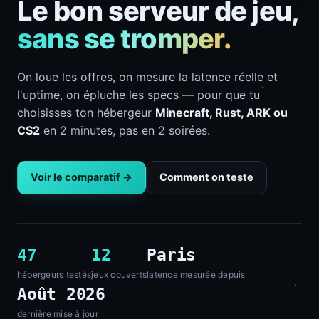
Le bon serveur de jeu,
sans se tromper.
On loue les offres, on mesure la latence réelle et
l'uptime, on épluche les specs — pour que tu
choisisses ton hébergeur
Minecraft, Rust, ARK ou
CS2
en 2 minutes, pas en 2 soirées.
Voir le comparatif →
Comment on teste
47
12
Paris
hébergeurs testés
jeux couverts
latence mesurée depuis
Août 2026
dernière mise à jour