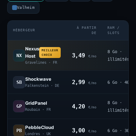
Valheim
À PARTIR
RAM /
HÉBERGEUR
DE
SLOTS
Nexus
MEILLEUR
8 Go ·
3,49
NX
Host
CHOIX
€/mo
illimités
Gravelines · FR
Shockwave
2,99
SB
6 Go · 40
€/mo
Falkenstein · DE
GridPanel
8 Go ·
4,20
GP
€/mo
Roubaix · FR
illimités
PebbleCloud
3,00
PB
6 Go · 30
€/mo
Londres · UK