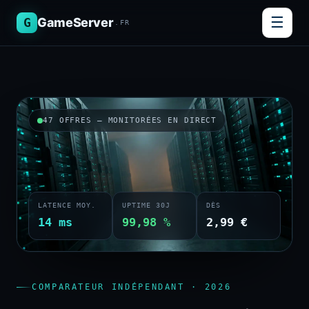
☰
G
GameServer
.FR
47 OFFRES — MONITORÉES EN DIRECT
LATENCE MOY.
UPTIME 30J
DÈS
14 ms
99,98 %
2,99 €
COMPARATEUR INDÉPENDANT · 2026