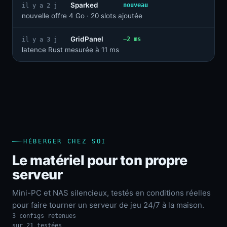
Sparked
nouveau
il y a 2 j
nouvelle offre 4 Go · 20 slots ajoutée
GridPanel
−2 ms
il y a 3 j
latence Rust mesurée à 11 ms
HÉBERGER CHEZ SOI
Le matériel pour ton propre
serveur
Mini-PC et NAS silencieux, testés en conditions réelles
pour faire tourner un serveur de jeu 24/7 à la maison.
3 configs retenues
sur 21 testées