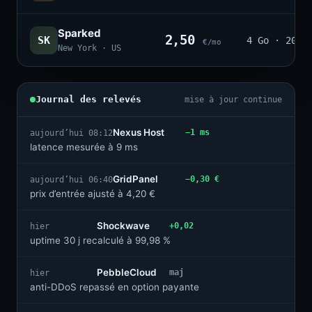
Sparked
2,50
SK
4 Go · 20
€/mo
New York · US
Journal des relevés
mise à jour continue
Nexus Host
−1 ms
aujourd’hui 08:12
latence mesurée à 9 ms
GridPanel
−0,30 €
aujourd’hui 06:40
prix d’entrée ajusté à 4,20 €
Shockwave
+0,02
hier
uptime 30 j recalculé à 99,98 %
PebbleCloud
maj
hier
anti-DDoS repassé en option payante