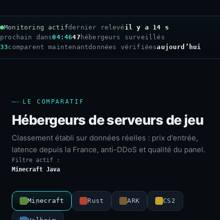
Monitoring actif
dernier relevé
il y a 16 s
prochain dans
04:44
47
hébergeurs surveillés
33
comparent maintenant
données vérifiées
aujourd’hui
LE COMPARATIF
Hébergeurs de serveurs de jeu
Classement établi sur données réelles : prix d'entrée,
latence depuis la France, anti-DDoS et qualité du panel.
Filtre actif :
Minecraft Java
Minecraft
Rust
ARK
CS2