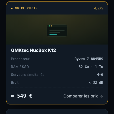
◆ NOTRE CHOIX
4,7/5
GMKtec NucBox K12
Processeur
Ryzen 7 8845HS
RAM / SSD
32 Go · 1 To
Serveurs simultanés
4–6
Bruit
< 32 dB
≈ 549 €
Comparer les prix →