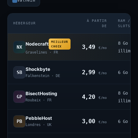
Valheim
À PARTIR
RAM /
HÉBERGEUR
DE
SLOTS
MEILLEUR
8 Go ·
Nodecraft
3,49
NX
CHOIX
€/mo
illimité
Gravelines · FR
Shockbyte
2,99
SB
6 Go · 4
€/mo
Falkenstein · DE
BisectHosting
8 Go ·
4,20
GP
€/mo
Roubaix · FR
illimité
PebbleHost
3,00
PB
6 Go · 3
€/mo
Londres · UK