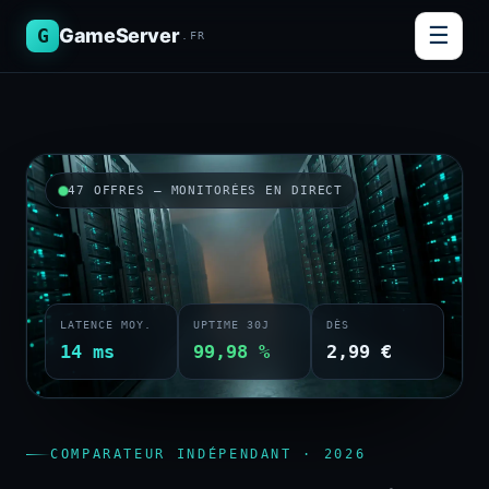
☰
G
GameServer
.FR
47 OFFRES — MONITORÉES EN DIRECT
LATENCE MOY.
UPTIME 30J
DÈS
14 ms
99,98 %
2,99 €
COMPARATEUR INDÉPENDANT · 2026