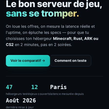
Le bon serveur de jeu,
sans se tromper.
On loue les offres, on mesure la latence réelle et
l'uptime, on épluche les specs — pour que tu
choisisses ton hébergeur
Minecraft, Rust, ARK ou
CS2
en 2 minutes, pas en 2 soirées.
Voir le comparatif →
Comment on teste
47
12
Paris
hébergeurs testés
jeux couverts
latence mesurée depuis
Août 2026
dernière mise à jour