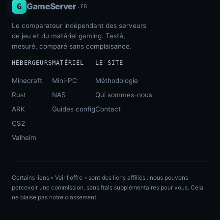
G
GameServer
.FR
Le comparateur indépendant des serveurs
de jeu et du matériel gaming. Testé,
mesuré, comparé sans complaisance.
HÉBERGEURS
MATÉRIEL
LE SITE
Minecraft
Mini-PC
Méthodologie
Rust
NAS
Qui sommes-nous
ARK
Guides config
Contact
CS2
Valheim
Certains liens « Voir l'offre » sont des liens affiliés : nous pouvons
percevoir une commission, sans frais supplémentaires pour vous. Cela
ne biaise pas notre classement.