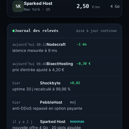
Sparked Host
2,50
SK
4 Go · 2
€/mo
New York · US
Journal des relevés
mise à jour continue
Nodecraft
−1 ms
aujourd’hui 08:12
latence mesurée à 9 ms
BisectHosting
−0,30 €
aujourd’hui 06:40
prix d’entrée ajusté à 4,20 €
Shockbyte
+0,02
hier
uptime 30 j recalculé à 99,98 %
PebbleHost
maj
hier
anti-DDoS repassé en option payante
Sparked Host
nouveau
il y a 2 j
nouvelle offre 4 Go · 20 slots ajoutée