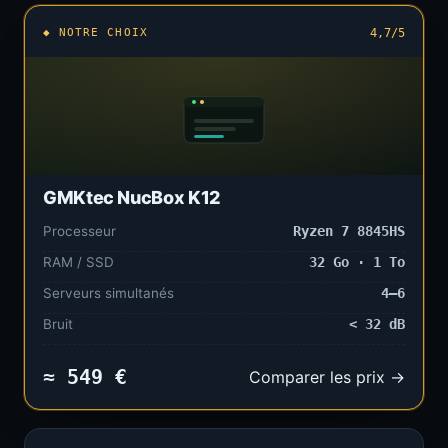
◆ NOTRE CHOIX
4,7/5
GMKtec NucBox K12
Processeur
Ryzen 7 8845HS
RAM / SSD
32 Go · 1 To
Serveurs simultanés
4–6
Bruit
< 32 dB
≈ 549 €
Comparer les prix →