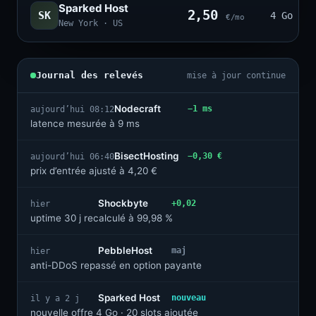
Sparked Host
2,50
SK
4 Go · 2
€/mo
New York · US
Journal des relevés
mise à jour continue
Nodecraft
−1 ms
aujourd’hui 08:12
latence mesurée à 9 ms
BisectHosting
−0,30 €
aujourd’hui 06:40
prix d’entrée ajusté à 4,20 €
Shockbyte
+0,02
hier
uptime 30 j recalculé à 99,98 %
PebbleHost
maj
hier
anti-DDoS repassé en option payante
Sparked Host
nouveau
il y a 2 j
nouvelle offre 4 Go · 20 slots ajoutée