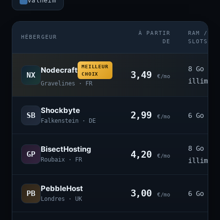
Valheim
À PARTIR
RAM /
HÉBERGEUR
DE
SLOTS
MEILLEUR
8 Go ·
Nodecraft
3,49
NX
CHOIX
€/mo
illimité
Gravelines · FR
Shockbyte
2,99
SB
6 Go · 4
€/mo
Falkenstein · DE
BisectHosting
8 Go ·
4,20
GP
€/mo
Roubaix · FR
illimité
PebbleHost
3,00
PB
6 Go · 3
€/mo
Londres · UK