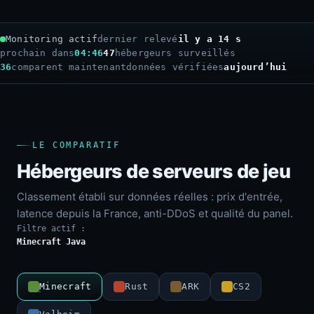
Monitoring actif
dernier relevé
il y a 16 s
prochain dans
04:44
47
hébergeurs surveillés
36
comparent maintenant
données vérifiées
aujourd’hui
LE COMPARATIF
Hébergeurs de serveurs de jeu
Classement établi sur données réelles : prix d'entrée,
latence depuis la France, anti-DDoS et qualité du panel.
Filtre actif :
Minecraft Java
Minecraft
Rust
ARK
CS2