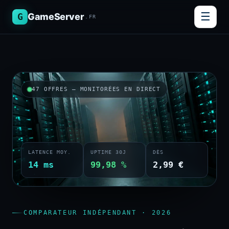
☰
G
GameServer
.FR
47 OFFRES — MONITORÉES EN DIRECT
LATENCE MOY.
UPTIME 30J
DÈS
14 ms
99,98 %
2,99 €
COMPARATEUR INDÉPENDANT · 2026