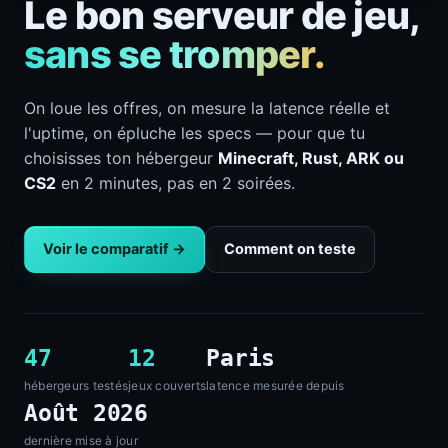
Le bon serveur de jeu,
sans se tromper.
On loue les offres, on mesure la latence réelle et
l'uptime, on épluche les specs — pour que tu
choisisses ton hébergeur
Minecraft, Rust, ARK ou
CS2
en 2 minutes, pas en 2 soirées.
Voir le comparatif →
Comment on teste
47
12
Paris
hébergeurs testés
jeux couverts
latence mesurée depuis
Août 2026
dernière mise à jour