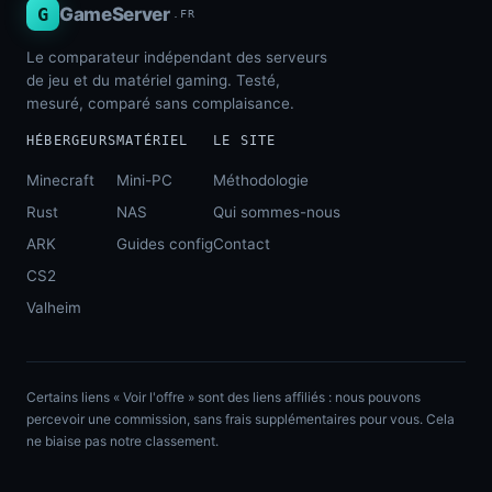
G
GameServer
.FR
Le comparateur indépendant des serveurs
de jeu et du matériel gaming. Testé,
mesuré, comparé sans complaisance.
HÉBERGEURS
MATÉRIEL
LE SITE
Minecraft
Mini-PC
Méthodologie
Rust
NAS
Qui sommes-nous
ARK
Guides config
Contact
CS2
Valheim
Certains liens « Voir l'offre » sont des liens affiliés : nous pouvons
percevoir une commission, sans frais supplémentaires pour vous. Cela
ne biaise pas notre classement.