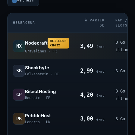
Valheim
À PARTIR
RAM /
HÉBERGEUR
DE
SLOTS
MEILLEUR
8 Go ·
Nodecraft
3,49
NX
CHOIX
€/mo
illimité
Gravelines · FR
Shockbyte
2,99
SB
6 Go · 4
€/mo
Falkenstein · DE
BisectHosting
8 Go ·
4,20
GP
€/mo
Roubaix · FR
illimité
PebbleHost
3,00
PB
6 Go · 3
€/mo
Londres · UK