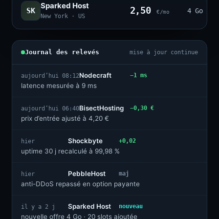
Sparked Host
2,50
SK
4 Go · 2
€/mo
New York · US
Journal des relevés
mise à jour continue
Nodecraft
−1 ms
aujourd’hui 08:12
latence mesurée à 9 ms
BisectHosting
−0,30 €
aujourd’hui 06:40
prix d’entrée ajusté à 4,20 €
Shockbyte
+0,02
hier
uptime 30 j recalculé à 99,98 %
PebbleHost
maj
hier
anti-DDoS repassé en option payante
Sparked Host
nouveau
il y a 2 j
nouvelle offre 4 Go · 20 slots ajoutée