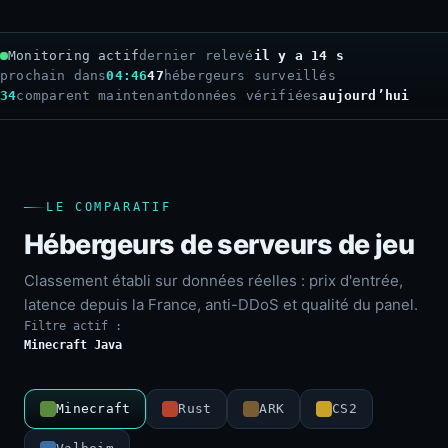
Monitoring actif
dernier relevé
il y a 16 s
prochain dans
04:44
47
hébergeurs surveillés
34
comparent maintenant
données vérifiées
aujourd’hui
LE COMPARATIF
Hébergeurs de serveurs de jeu
Classement établi sur données réelles : prix d'entrée,
latence depuis la France, anti-DDoS et qualité du panel.
Filtre actif :
Minecraft Java
Minecraft
Rust
ARK
CS2