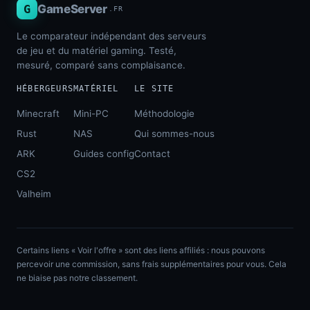
G
GameServer
.FR
Le comparateur indépendant des serveurs
de jeu et du matériel gaming. Testé,
mesuré, comparé sans complaisance.
HÉBERGEURS
MATÉRIEL
LE SITE
Minecraft
Mini-PC
Méthodologie
Rust
NAS
Qui sommes-nous
ARK
Guides config
Contact
CS2
Valheim
Certains liens « Voir l'offre » sont des liens affiliés : nous pouvons
percevoir une commission, sans frais supplémentaires pour vous. Cela
ne biaise pas notre classement.