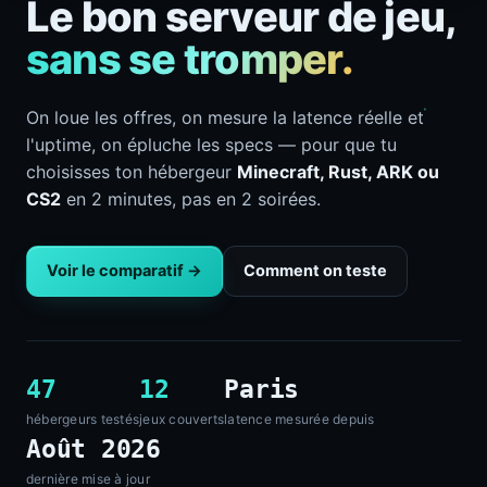
Le bon serveur de jeu,
sans se tromper.
On loue les offres, on mesure la latence réelle et
l'uptime, on épluche les specs — pour que tu
choisisses ton hébergeur
Minecraft, Rust, ARK ou
CS2
en 2 minutes, pas en 2 soirées.
Voir le comparatif →
Comment on teste
47
12
Paris
hébergeurs testés
jeux couverts
latence mesurée depuis
Août 2026
dernière mise à jour