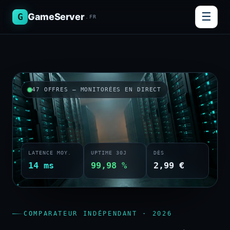
☰
G
GameServer
.FR
47 OFFRES — MONITORÉES EN DIRECT
LATENCE MOY.
UPTIME 30J
DÈS
14 ms
99,98 %
2,99 €
COMPARATEUR INDÉPENDANT · 2026