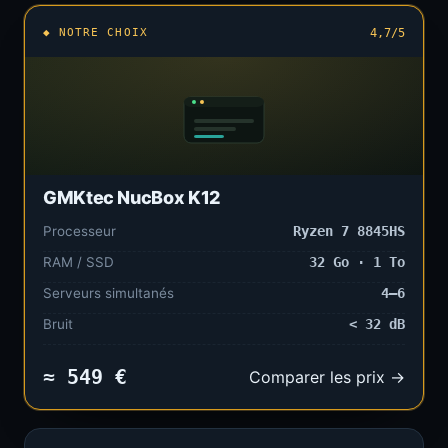
◆ NOTRE CHOIX
4,7/5
GMKtec NucBox K12
Processeur
Ryzen 7 8845HS
RAM / SSD
32 Go · 1 To
Serveurs simultanés
4–6
Bruit
< 32 dB
≈ 549 €
Comparer les prix →