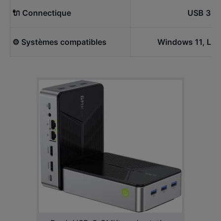
🔌 Connectique
USB 3.0,
⚙️ Systèmes compatibles
Windows 11, Linu