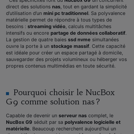
Ces spécificités font du
NucBox G9
un concurrent
direct des solutions
nas
, tout en gardant la simplicité
d’utilisation d’un
mini pc traditionnel
. Sa polyvalence
matérielle permet de répondre à tous types de
besoins :
streaming vidéo
, calculs multitâches
intensifs ou encore
partage de données collaboratif
.
La gestion de quatre baies
ssd nvme
simultanées
ouvre la porte à un
stockage massif
. Cette capacité
est idéale pour créer un espace partagé à domicile,
sauvegarder des projets volumineux ou héberger vos
propres contenus multimédias en toute sécurité.
Pourquoi choisir le NucBox
G9 comme solution nas ?
Capable de devenir un
serveur nas
complet, le
NucBox G9
séduit par sa
polyvalence logicielle et
matérielle
. Beaucoup recherchent aujourd’hui un