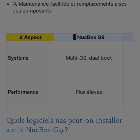
🔍 Maintenance facilitée et remplacements aisés
des composants
⏳ Aspect
🖥️ NucBox G9
📦
Système
Multi-OS, dual boot
Performance
Plus élevée
Quels logiciels nas peut-on installer
sur le NucBox G9 ?