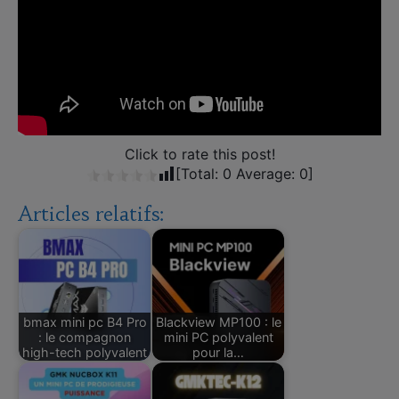
Click to rate this post!
[Total:
0
Average:
0
]
Articles relatifs:
bmax mini pc B4 Pro
Blackview MP100 : le
: le compagnon
mini PC polyvalent
high-tech polyvalent
pour la…