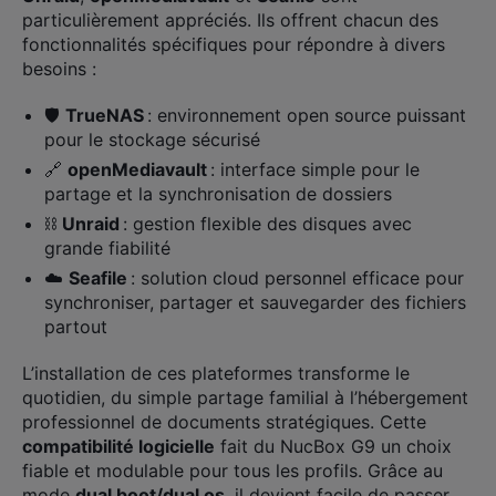
particulièrement appréciés. Ils offrent chacun des
fonctionnalités spécifiques pour répondre à divers
besoins :
🛡️
TrueNAS
: environnement open source puissant
pour le stockage sécurisé
🔗
openMediavault
: interface simple pour le
partage et la synchronisation de dossiers
⛓️
Unraid
: gestion flexible des disques avec
grande fiabilité
☁️
Seafile
: solution cloud personnel efficace pour
synchroniser, partager et sauvegarder des fichiers
partout
L’installation de ces plateformes transforme le
quotidien, du simple partage familial à l’hébergement
professionnel de documents stratégiques. Cette
compatibilité logicielle
fait du NucBox G9 un choix
fiable et modulable pour tous les profils. Grâce au
mode
dual boot/dual os
, il devient facile de passer