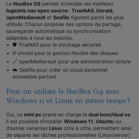
Le
NucBox G9
permet d’installer les meilleurs
logiciels nas open source
:
TrueNAS, Unraid,
openMediavault
et
Seafile
figurent parmi les plus
utilisés. Chacun propose des options de partage,
sauvegarde automatique ou synchronisation
adaptées à tous les besoins.
🛡️ TrueNAS pour le stockage sécurisé
⛓️ Unraid pour la gestion flexible des disques
🔗 openMediavault pour une administration simple
☁️ Seafile pour créer un cloud personnel
accessible partout
Peut-on utiliser le NucBox G9 avec
Windows 11 et Linux en même temps ?
Oui, ce
mini pc
prend en charge le
dual boot/dual os
.
Il est possible d’installer
Windows 11
,
Ubuntu
ou
d’autres variantes
Linux
côte à côte, permettant ainsi
de séparer les tâches professionnelles (Linux/server)