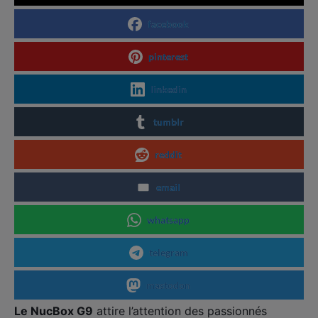
facebook
pinterest
linkedin
tumblr
reddit
email
whatsapp
telegram
mastodon
Le NucBox G9
attire l’attention des passionnés