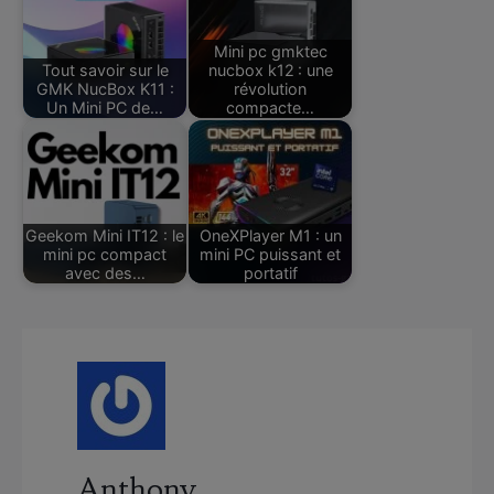
Mini pc gmktec
Tout savoir sur le
nucbox k12 : une
GMK NucBox K11 :
révolution
Un Mini PC de…
compacte…
Geekom Mini IT12 : le
OneXPlayer M1 : un
mini pc compact
mini PC puissant et
avec des…
portatif
Anthony