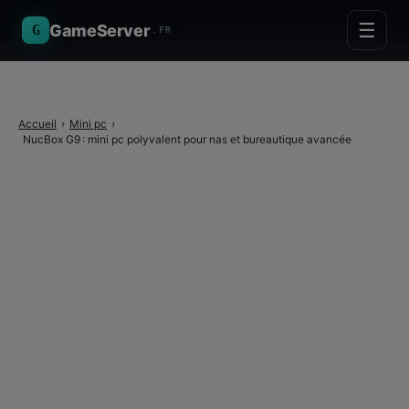
Mentions légales
·
Politique de confidentialité
☰
GameServer
G
.FR
Accueil
›
Mini pc
›
NucBox G9 : mini pc polyvalent pour nas et bureautique avancée