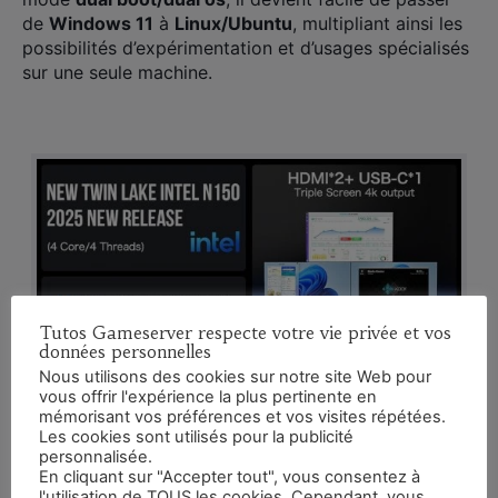
de
Windows 11
à
Linux/Ubuntu
, multipliant ainsi les
possibilités d’expérimentation et d’usages spécialisés
sur une seule machine.
Tutos Gameserver respecte votre vie privée et vos
données personnelles
Nous utilisons des cookies sur notre site Web pour
vous offrir l'expérience la plus pertinente en
mémorisant vos préférences et vos visites répétées.
×
Les cookies sont utilisés pour la publicité
personnalisée.
En cliquant sur "Accepter tout", vous consentez à
l'utilisation de TOUS les cookies. Cependant, vous