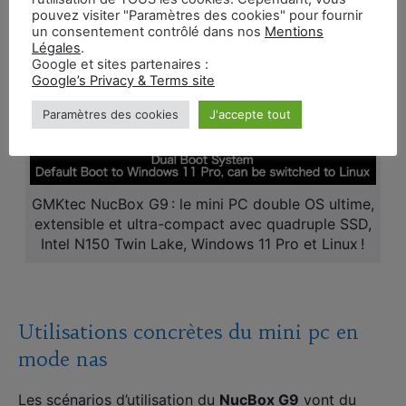
pouvez visiter "Paramètres des cookies" pour fournir
un consentement contrôlé dans nos
Mentions
Rechercher
Légales
.
:
Google et sites partenaires :
Google’s Privacy & Terms site
Paramètres des cookies
J'accepte tout
GMKtec NucBox G9 : le mini PC double OS ultime,
extensible et ultra-compact avec quadruple SSD,
Intel N150 Twin Lake, Windows 11 Pro et Linux !
Utilisations concrètes du mini pc en
mode nas
Les scénarios d’utilisation du
NucBox G9
vont du