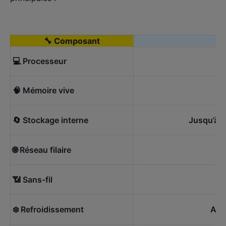
🔧 Composant

💻 Processeur
🧠 Mémoire vive
🔄 Stockage interne
Jusqu’à 4
🌐 Réseau filaire
📶 Sans-fil
❄️ Refroidissement
Amé