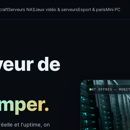
raft
Serveurs NAS
Jeux vidéo & serveurs
Esport & paris
Mini PC
veur de
47 OFFRES — MONI
omper.
éelle et l'uptime, on