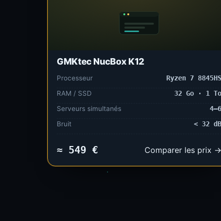
GMKtec NucBox K12
Processeur
Ryzen 7 8845H
RAM / SSD
32 Go · 1 T
Serveurs simultanés
4–
Bruit
< 32 d
≈ 549 €
Comparer les prix 