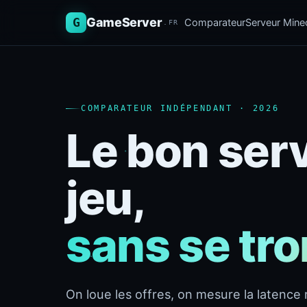
G
GameServer
Comparateur
Serveur Minec
.FR
COMPARATEUR INDÉPENDANT · 2026
Le bon ser
jeu,
sans se tr
On loue les offres, on mesure la latence r