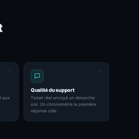
t
03
04
Qualité du support
t aux
Ticket réel envoyé un dimanche
soir. On chronomètre la première
réponse utile.