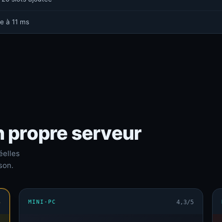
e à 11 ms
n propre serveur
éelles
son.
5
MINI-PC
4,3/5