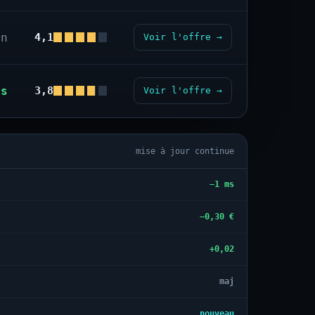
on
4,1
Voir l'offre →
us
3,8
Voir l'offre →
mise à jour continue
−1 ms
−0,30 €
+0,02
maj
nouveau