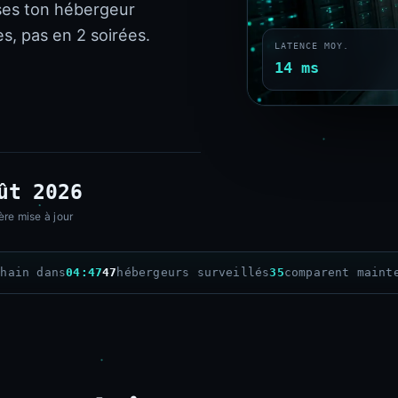
ses ton hébergeur
s, pas en 2 soirées.
LATENCE MOY.
14 ms
ût 2026
ère mise à jour
chain dans
04:46
47
hébergeurs surveillés
35
comparent maint