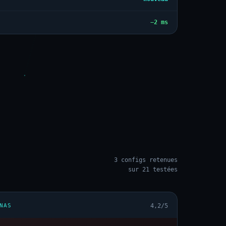
−2 ms
3 configs retenues
sur 21 testées
NAS
4,2/5