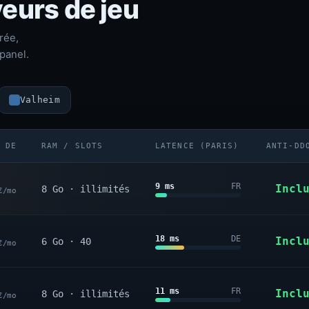
eurs de jeu
rée,
panel.
Valheim
 DE
RAM / SLOTS
LATENCE (PARIS)
ANTI-DD
9 ms
FR
Incl
8 Go · illimités
€/mo
18 ms
DE
Incl
6 Go · 40
€/mo
11 ms
FR
Incl
8 Go · illimités
€/mo