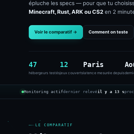
épluche les specs — pour que tu choisis
Minecraft, Rust, ARK ou CS2
en 2 minute
Voir le comparatif →
Comment on teste
47
12
Paris
Ao
hébergeurs testés
jeux couverts
latence mesurée depuis
derni
Monitoring actif
dernier relevé
il y a 14 s
pro
LE COMPARATIF