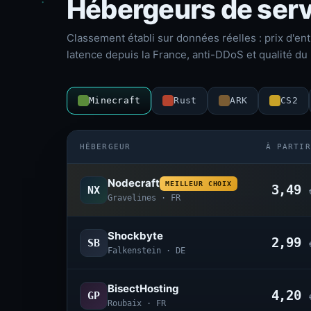
Hébergeurs de serv
Classement établi sur données réelles : prix d'ent
latence depuis la France, anti-DDoS et qualité du 
Minecraft
Rust
ARK
CS2
HÉBERGEUR
À PARTIR
Nodecraft
MEILLEUR CHOIX
3,49
NX
Gravelines · FR
Shockbyte
2,99
SB
Falkenstein · DE
BisectHosting
4,20
GP
Roubaix · FR