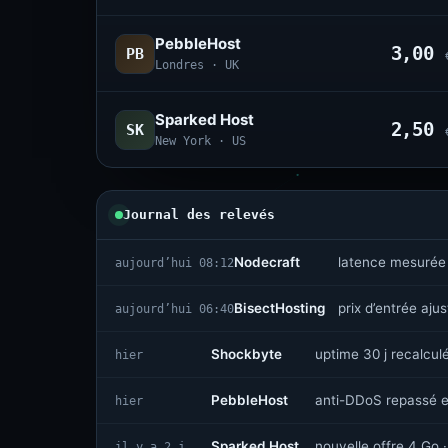
PebbleHost
3,00
PB
Londres · UK
Sparked Host
2,50
SK
New York · US
Journal des relevés
Nodecraft
latence mesurée
aujourd’hui 08:12
BisectHosting
prix d’entrée aju
aujourd’hui 06:40
Shockbyte
uptime 30 j recalcul
hier
PebbleHost
anti-DDoS repassé e
hier
Sparked Host
nouvelle offre 4 Go ·
il y a 2 j