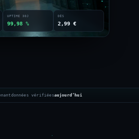
UPTIME 30J
DÈS
99,98 %
2,99 €
enant
données vérifiées
aujourd’hui