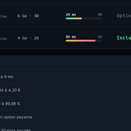
24 ms
UK
Opti
6 Go · 30
€/mo
86 ms
US
Incl
4 Go · 20
€/mo
 à 9 ms
sté à 4,20 €
é à 99,98 %
n option payante
 20 slots ajoutée