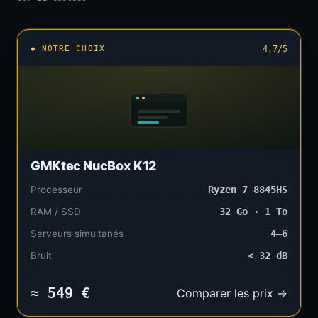
◆ NOTRE CHOIX
4,7/5
GMKtec NucBox K12
Processeur
Ryzen 7 8845HS
RAM / SSD
32 Go · 1 To
Serveurs simultanés
4–6
Bruit
< 32 dB
≈ 549 €
Comparer les prix →