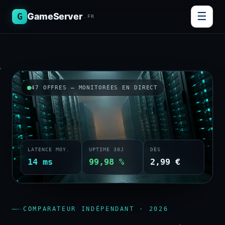
☰
G
GameServer
.FR
47 OFFRES — MONITORÉES EN DIRECT
LATENCE MOY.
UPTIME 30J
DÈS
14 ms
99,98 %
2,99 €
COMPARATEUR INDÉPENDANT · 2026