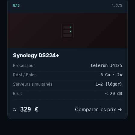
NAS
4,2/5
Synology DS224+
Processeur
Celeron J4125
RAM / Baies
6 Go · 2×
Serveurs simultanés
1–2 (léger)
Bruit
< 20 dB
≈ 329 €
Comparer les prix →