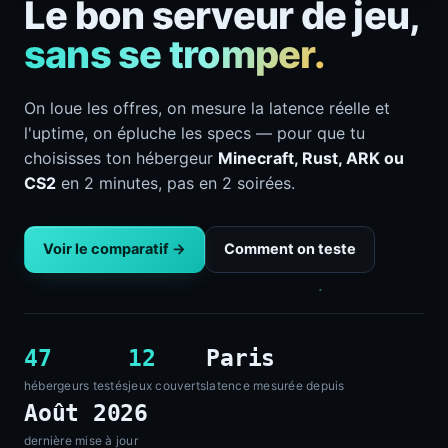
Le bon serveur de jeu,
sans se tromper.
On loue les offres, on mesure la latence réelle et
l'uptime, on épluche les specs — pour que tu
choisisses ton hébergeur
Minecraft, Rust, ARK ou
CS2
en 2 minutes, pas en 2 soirées.
Voir le comparatif →
Comment on teste
47
12
Paris
hébergeurs testés
jeux couverts
latence mesurée depuis
Août 2026
dernière mise à jour