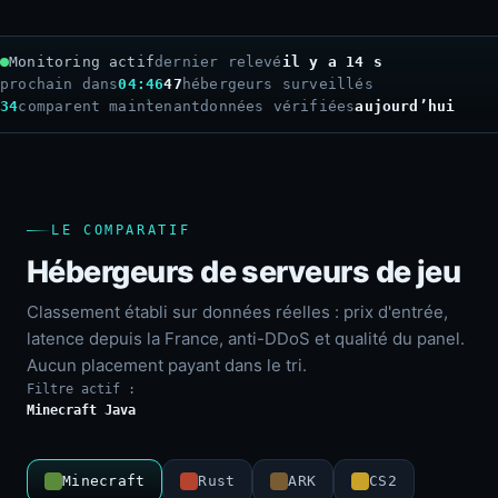
Monitoring actif
dernier relevé
il y a 15 s
prochain dans
04:45
47
hébergeurs surveillés
34
comparent maintenant
données vérifiées
aujourd’hui
LE COMPARATIF
Hébergeurs de serveurs de jeu
Classement établi sur données réelles : prix d'entrée,
latence depuis la France, anti-DDoS et qualité du panel.
Aucun placement payant dans le tri.
Filtre actif :
Minecraft Java
Minecraft
Rust
ARK
CS2