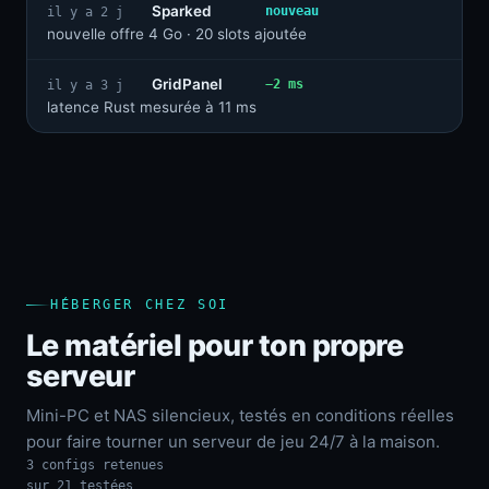
Sparked
nouveau
il y a 2 j
nouvelle offre 4 Go · 20 slots ajoutée
GridPanel
−2 ms
il y a 3 j
latence Rust mesurée à 11 ms
HÉBERGER CHEZ SOI
Le matériel pour ton propre
serveur
Mini-PC et NAS silencieux, testés en conditions réelles
pour faire tourner un serveur de jeu 24/7 à la maison.
3 configs retenues
sur 21 testées