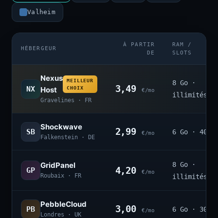
Valheim
À PARTIR
RAM /
HÉBERGEUR
DE
SLOTS
Nexus
MEILLEUR
8 Go ·
3,49
NX
Host
CHOIX
€/mo
illimités
Gravelines · FR
Shockwave
2,99
SB
6 Go · 40
€/mo
Falkenstein · DE
GridPanel
8 Go ·
4,20
GP
€/mo
Roubaix · FR
illimités
PebbleCloud
3,00
PB
6 Go · 30
€/mo
Londres · UK