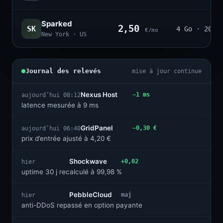
Sparked
2,50
SK
4 Go · 20
€/mo
New York · US
Journal des relevés
mise à jour continue
Nexus Host
−1 ms
aujourd’hui 08:12
latence mesurée à 9 ms
GridPanel
−0,30 €
aujourd’hui 06:40
prix d’entrée ajusté à 4,20 €
Shockwave
+0,02
hier
uptime 30 j recalculé à 99,98 %
PebbleCloud
maj
hier
anti-DDoS repassé en option payante