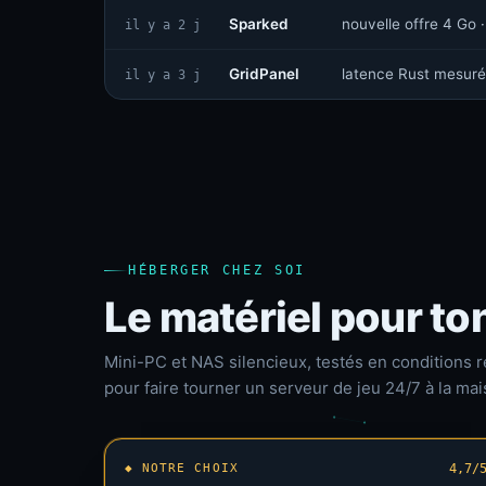
Sparked
nouvelle offre 4 Go ·
il y a 2 j
GridPanel
latence Rust mesuré
il y a 3 j
HÉBERGER CHEZ SOI
Le matériel pour to
Mini-PC et NAS silencieux, testés en conditions r
pour faire tourner un serveur de jeu 24/7 à la mai
◆ NOTRE CHOIX
4,7/