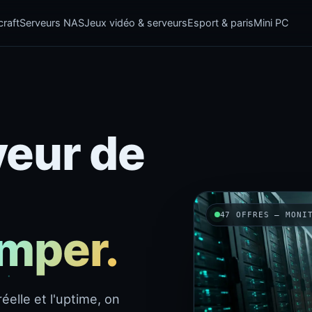
raft
Serveurs NAS
Jeux vidéo & serveurs
Esport & paris
Mini PC
veur de
47 OFFRES — MONI
omper.
éelle et l'uptime, on