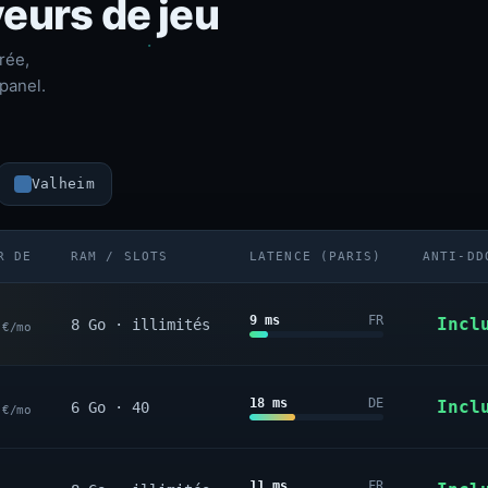
eurs de jeu
rée,
panel.
Valheim
R DE
RAM / SLOTS
LATENCE (PARIS)
ANTI-DD
9
9 ms
FR
Incl
8 Go · illimités
€/mo
9
18 ms
DE
Incl
6 Go · 40
€/mo
11 ms
FR