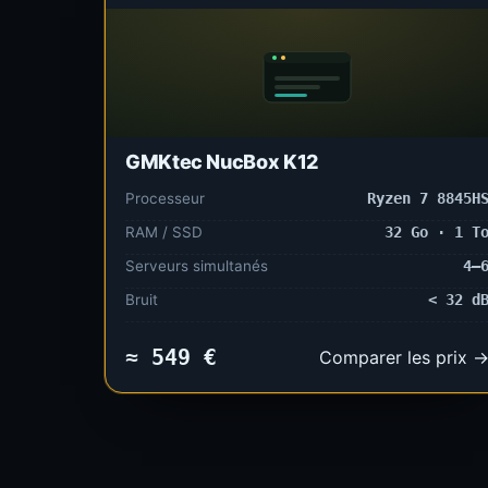
GMKtec NucBox K12
Processeur
Ryzen 7 8845H
RAM / SSD
32 Go · 1 T
Serveurs simultanés
4–
Bruit
< 32 d
≈ 549 €
Comparer les prix 