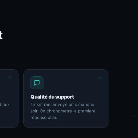
t
03
04
Qualité du support
t aux
Ticket réel envoyé un dimanche
soir. On chronomètre la première
réponse utile.