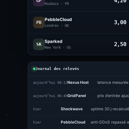
4,2
GP
Roubaix · FR
PebbleCloud
3,0
PB
Londres · UK
Sparked
2,5
SK
New York · US
Journal des relevés
Nexus Host
latence mesurée
aujourd’hui 08:12
GridPanel
prix d’entrée aju
aujourd’hui 06:40
Shockwave
uptime 30 j recalcul
hier
PebbleCloud
anti-DDoS repassé e
hier