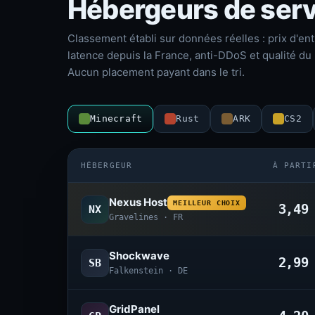
Hébergeurs de serv
Classement établi sur données réelles : prix d'ent
latence depuis la France, anti-DDoS et qualité du 
Aucun placement payant dans le tri.
Minecraft
Rust
ARK
CS2
HÉBERGEUR
À PARTI
Nexus Host
MEILLEUR CHOIX
3,4
NX
Gravelines · FR
Shockwave
2,9
SB
Falkenstein · DE
GridPanel