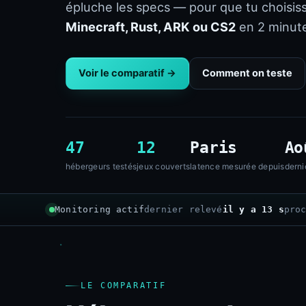
épluche les specs — pour que tu choisis
Minecraft, Rust, ARK ou CS2
en 2 minute
Voir le comparatif →
Comment on teste
47
12
Paris
Ao
hébergeurs testés
jeux couverts
latence mesurée depuis
derni
Monitoring actif
dernier relevé
il y a 15 s
pro
LE COMPARATIF