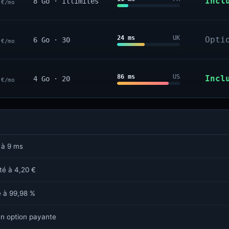
0
Incl
8 Go · illimités
€/mo
0
24 ms
UK
Opti
6 Go · 30
€/mo
0
86 ms
US
Incl
4 Go · 20
€/mo
 à 9 ms
sté à 4,20 €
é à 99,98 %
n option payante