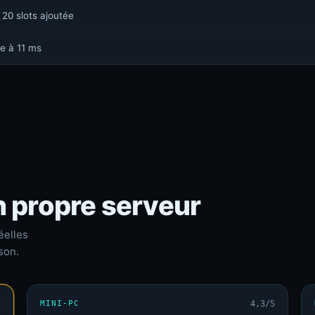
 20 slots ajoutée
e à 11 ms
n propre serveur
éelles
son.
5
MINI-PC
4,3/5