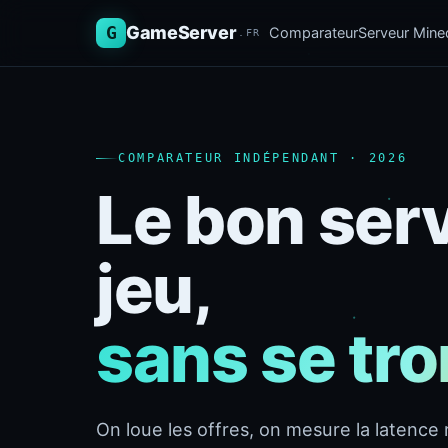
G
GameServer
Comparateur
Serveur Minec
.FR
COMPARATEUR INDÉPENDANT · 2026
Le bon ser
jeu,
sans se tr
On loue les offres, on mesure la latence r