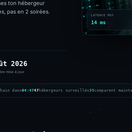
ses ton hébergeur
s, pas en 2 soirées.
LATENCE MOY.
14 ms
ût 2026
ère mise à jour
chain dans
04:45
47
hébergeurs surveillés
35
comparent maint