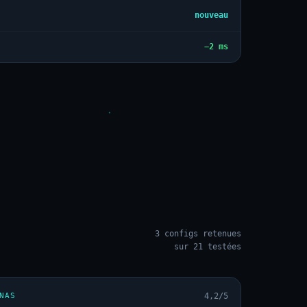
nouveau
−2 ms
3 configs retenues
sur 21 testées
NAS
4,2/5