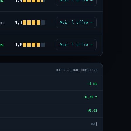
us
4,4
Voir l'offre →
on
4,1
Voir l'offre →
us
3,8
Voir l'offre →
mise à jour continue
−1 ms
−0,30 €
+0,02
maj