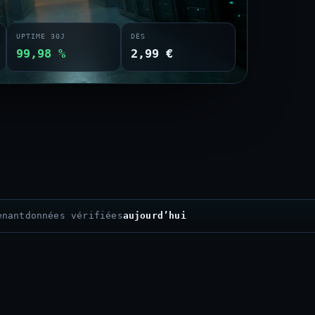
UPTIME 30J
DÈS
99,98 %
2,99 €
enant
données vérifiées
aujourd’hui