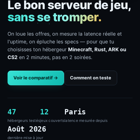
Le bon serveur de jeu,
sans se tromper.
On loue les offres, on mesure la latence réelle et
l'uptime, on épluche les specs — pour que tu
choisisses ton hébergeur
Minecraft, Rust, ARK ou
CS2
en 2 minutes, pas en 2 soirées.
Voir le comparatif →
Comment on teste
47
12
Paris
hébergeurs testés
jeux couverts
latence mesurée depuis
Août 2026
dernière mise à jour