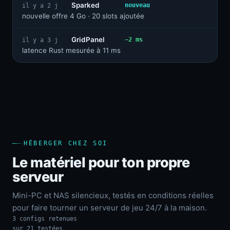
Sparked
nouveau
il y a 2 j
nouvelle offre 4 Go · 20 slots ajoutée
GridPanel
−2 ms
il y a 3 j
latence Rust mesurée à 11 ms
HÉBERGER CHEZ SOI
Le matériel pour ton propre
serveur
Mini-PC et NAS silencieux, testés en conditions réelles
pour faire tourner un serveur de jeu 24/7 à la maison.
3 configs retenues
sur 21 testées