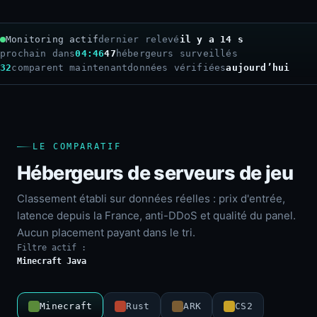
Monitoring actif
dernier relevé
il y a 16 s
prochain dans
04:44
47
hébergeurs surveillés
32
comparent maintenant
données vérifiées
aujourd’hui
LE COMPARATIF
Hébergeurs de serveurs de jeu
Classement établi sur données réelles : prix d'entrée,
latence depuis la France, anti-DDoS et qualité du panel.
Aucun placement payant dans le tri.
Filtre actif :
Minecraft Java
Minecraft
Rust
ARK
CS2