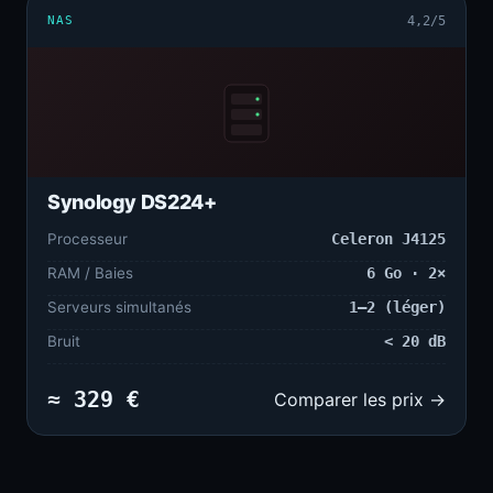
NAS
4,2/5
Synology DS224+
Processeur
Celeron J4125
RAM / Baies
6 Go · 2×
Serveurs simultanés
1–2 (léger)
Bruit
< 20 dB
≈ 329 €
Comparer les prix →