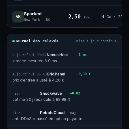
Sparked
2,50
SK
4 Go · 20
€/mo
New York · US
Journal des relevés
mise à jour continue
Nexus Host
−1 ms
aujourd’hui 08:12
latence mesurée à 9 ms
GridPanel
−0,30 €
aujourd’hui 06:40
prix d’entrée ajusté à 4,20 €
Shockwave
+0,02
hier
uptime 30 j recalculé à 99,98 %
PebbleCloud
maj
hier
anti-DDoS repassé en option payante