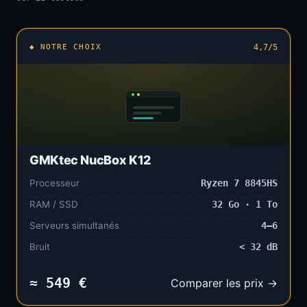
◆ NOTRE CHOIX
4,7/5
GMKtec NucBox K12
Processeur
Ryzen 7 8845HS
RAM / SSD
32 Go · 1 To
Serveurs simultanés
4–6
Bruit
< 32 dB
≈ 549 €
Comparer les prix →