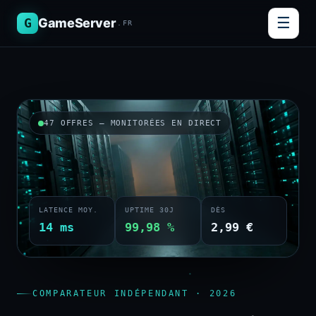
☰
G
GameServer
.FR
47 OFFRES — MONITORÉES EN DIRECT
LATENCE MOY.
UPTIME 30J
DÈS
14 ms
99,98 %
2,99 €
COMPARATEUR INDÉPENDANT · 2026