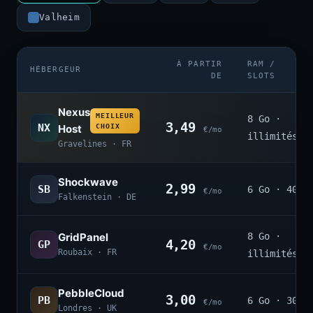
Valheim
À PARTIR
RAM /
HÉBERGEUR
DE
SLOTS
Nexus
MEILLEUR
8 Go ·
3,49
NX
Host
CHOIX
€/mo
illimités
Gravelines · FR
Shockwave
2,99
SB
6 Go · 40
€/mo
Falkenstein · DE
GridPanel
8 Go ·
4,20
GP
€/mo
Roubaix · FR
illimités
PebbleCloud
3,00
PB
6 Go · 30
€/mo
Londres · UK