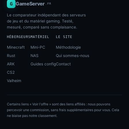
G
GameServer
.FR
Le comparateur indépendant des serveurs
de jeu et du matériel gaming. Testé,
mesuré, comparé sans complaisance.
HÉBERGEURS
MATÉRIEL
LE SITE
Minecraft
Mini-PC
Méthodologie
Rust
NAS
Qui sommes-nous
ARK
Guides config
Contact
CS2
Valheim
Certains liens « Voir l'offre » sont des liens affiliés : nous pouvons
percevoir une commission, sans frais supplémentaires pour vous. Cela
ne biaise pas notre classement.