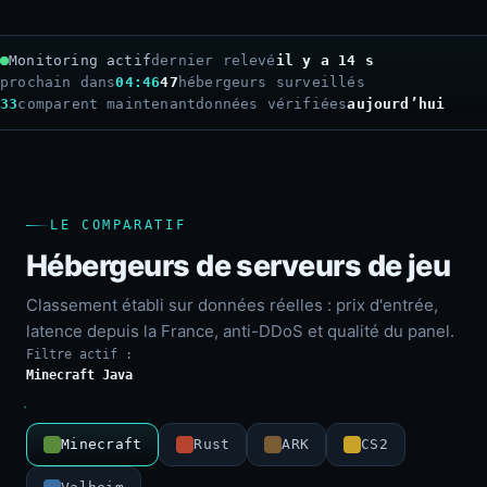
Monitoring actif
dernier relevé
il y a 16 s
prochain dans
04:44
47
hébergeurs surveillés
33
comparent maintenant
données vérifiées
aujourd’hui
LE COMPARATIF
Hébergeurs de serveurs de jeu
Classement établi sur données réelles : prix d'entrée,
latence depuis la France, anti-DDoS et qualité du panel.
Filtre actif :
Minecraft Java
Minecraft
Rust
ARK
CS2