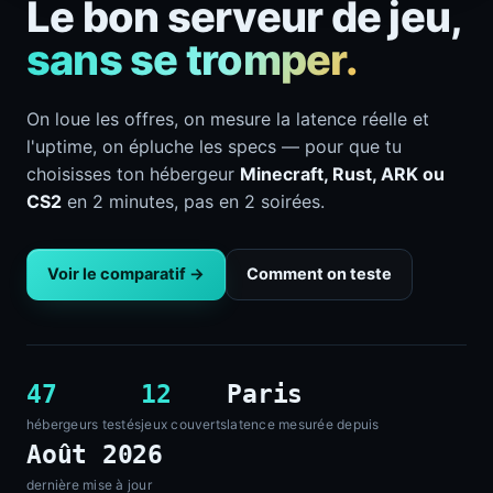
Le bon serveur de jeu,
sans se tromper.
On loue les offres, on mesure la latence réelle et
l'uptime, on épluche les specs — pour que tu
choisisses ton hébergeur
Minecraft, Rust, ARK ou
CS2
en 2 minutes, pas en 2 soirées.
Voir le comparatif →
Comment on teste
47
12
Paris
hébergeurs testés
jeux couverts
latence mesurée depuis
Août 2026
dernière mise à jour