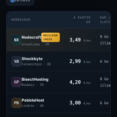
Valheim
À PARTIR
RAM /
HÉBERGEUR
DE
SLOTS
MEILLEUR
8 Go ·
Nodecraft
3,49
NX
CHOIX
€/mo
illimité
Gravelines · FR
Shockbyte
2,99
SB
6 Go · 4
€/mo
Falkenstein · DE
BisectHosting
8 Go ·
4,20
GP
€/mo
Roubaix · FR
illimité
PebbleHost
3,00
PB
6 Go · 3
€/mo
Londres · UK