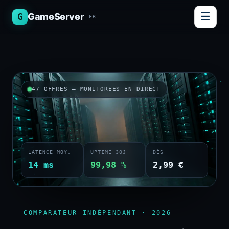
☰
G
GameServer
.FR
47 OFFRES — MONITORÉES EN DIRECT
LATENCE MOY.
UPTIME 30J
DÈS
14 ms
99,98 %
2,99 €
COMPARATEUR INDÉPENDANT · 2026