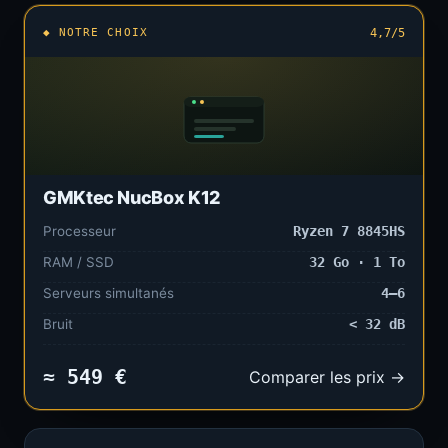
◆ NOTRE CHOIX
4,7/5
GMKtec NucBox K12
Processeur
Ryzen 7 8845HS
RAM / SSD
32 Go · 1 To
Serveurs simultanés
4–6
Bruit
< 32 dB
≈ 549 €
Comparer les prix →