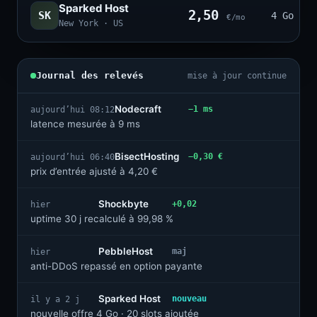
Sparked Host
2,50
SK
4 Go · 2
€/mo
New York · US
Journal des relevés
mise à jour continue
Nodecraft
−1 ms
aujourd’hui 08:12
latence mesurée à 9 ms
BisectHosting
−0,30 €
aujourd’hui 06:40
prix d’entrée ajusté à 4,20 €
Shockbyte
+0,02
hier
uptime 30 j recalculé à 99,98 %
PebbleHost
maj
hier
anti-DDoS repassé en option payante
Sparked Host
nouveau
il y a 2 j
nouvelle offre 4 Go · 20 slots ajoutée