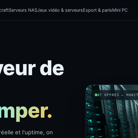
raft
Serveurs NAS
Jeux vidéo & serveurs
Esport & paris
Mini PC
veur de
47 OFFRES — MONI
omper.
éelle et l'uptime, on