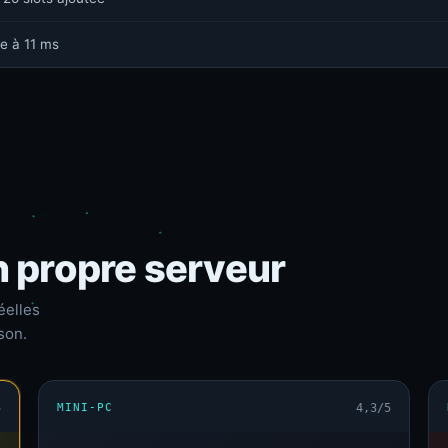
e à 11 ms
n propre serveur
éelles
son.
5
MINI-PC
4,3/5