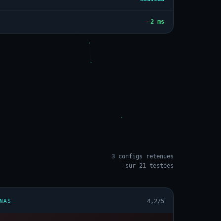
−2 ms
3 configs retenues
sur 21 testées
NAS
4,2/5