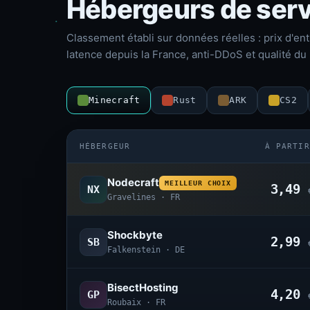
Hébergeurs de serv
Classement établi sur données réelles : prix d'ent
latence depuis la France, anti-DDoS et qualité du 
Minecraft
Rust
ARK
CS2
HÉBERGEUR
À PARTIR
Nodecraft
MEILLEUR CHOIX
3,49
NX
Gravelines · FR
Shockbyte
2,99
SB
Falkenstein · DE
BisectHosting
4,20
GP
Roubaix · FR