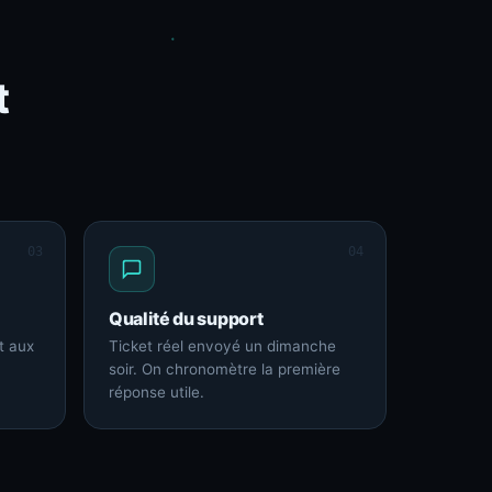
t
03
04
Qualité du support
t aux
Ticket réel envoyé un dimanche
soir. On chronomètre la première
réponse utile.