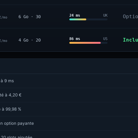
24 ms
UK
Opti
6 Go · 30
€/mo
86 ms
US
Incl
4 Go · 20
€/mo
 à 9 ms
sté à 4,20 €
é à 99,98 %
n option payante
 20 slots ajoutée