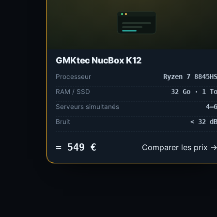
GMKtec NucBox K12
Processeur
Ryzen 7 8845H
RAM / SSD
32 Go · 1 T
Serveurs simultanés
4–
Bruit
< 32 d
≈ 549 €
Comparer les prix 