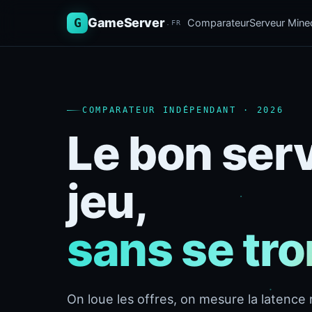
G
GameServer
Comparateur
Serveur Minec
.FR
COMPARATEUR INDÉPENDANT · 2026
Le bon ser
jeu,
sans se tr
On loue les offres, on mesure la latence r