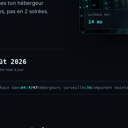
ses ton hébergeur
s, pas en 2 soirées.
LATENCE MOY.
14 ms
ût 2026
ère mise à jour
chain dans
04:46
47
hébergeurs surveillés
36
comparent maint