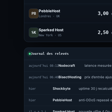
PebbleHost
3,00
PB
Londres · UK
Sparked Host
2,50
SK
New York · US
Journal des relevés
Nodecraft
latence mesurée
aujourd’hui 08:12
BisectHosting
prix d’entrée aju
aujourd’hui 06:40
Shockbyte
uptime 30 j recalcul
hier
PebbleHost
anti-DDoS repassé e
hier
Sparked Host
nouvelle offre 4 Go ·
il y a 2 j