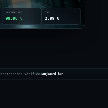
UPTIME 30J
DÈS
99,98 %
2,99 €
enant
données vérifiées
aujourd’hui