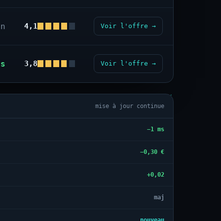
on
4,1
Voir l'offre →
us
3,8
Voir l'offre →
mise à jour continue
−1 ms
−0,30 €
+0,02
maj
nouveau