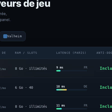
eurs de jeu
rée,
panel.
Valheim
 DE
RAM / SLOTS
LATENCE (PARIS)
ANTI-DD
9 ms
FR
Incl
8 Go · illimités
€/mo
18 ms
DE
Incl
6 Go · 40
€/mo
11 ms
FR
Incl
8 Go · illimités
€/mo