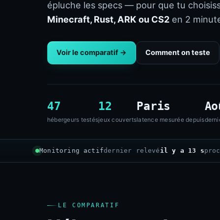
épluche les specs — pour que tu choisis
Minecraft, Rust, ARK ou CS2
en 2 minute
Voir le comparatif →
Comment on teste
47
12
Paris
Ao
hébergeurs testés
jeux couverts
latence mesurée depuis
derni
Monitoring actif
dernier relevé
il y a 14 s
pro
LE COMPARATIF