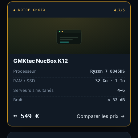
◆ NOTRE CHOIX
4,7/5
GMKtec NucBox K12
Processeur
Ryzen 7 8845HS
RAM / SSD
32 Go · 1 To
Serveurs simultanés
4–6
Bruit
< 32 dB
≈ 549 €
Comparer les prix →