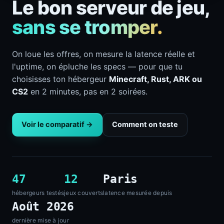
Le bon serveur de jeu,
sans se tromper.
On loue les offres, on mesure la latence réelle et
l'uptime, on épluche les specs — pour que tu
choisisses ton hébergeur
Minecraft, Rust, ARK ou
CS2
en 2 minutes, pas en 2 soirées.
Voir le comparatif →
Comment on teste
47
12
Paris
hébergeurs testés
jeux couverts
latence mesurée depuis
Août 2026
dernière mise à jour