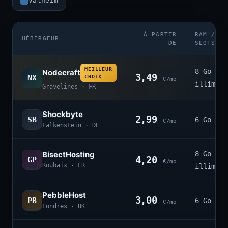
Valheim
À PARTIR
RAM /
HÉBERGEUR
DE
SLOTS
MEILLEUR
8 Go ·
Nodecraft
3,49
NX
CHOIX
€/mo
illimité
Gravelines · FR
Shockbyte
2,99
SB
6 Go · 4
€/mo
Falkenstein · DE
BisectHosting
8 Go ·
4,20
GP
€/mo
Roubaix · FR
illimité
PebbleHost
3,00
PB
6 Go · 3
€/mo
Londres · UK