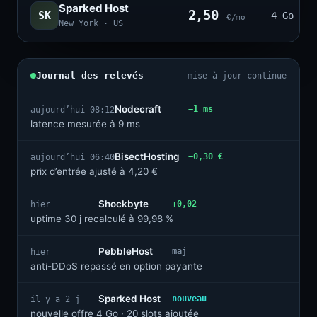
Sparked Host
2,50
SK
4 Go · 2
€/mo
New York · US
Journal des relevés
mise à jour continue
Nodecraft
−1 ms
aujourd’hui 08:12
latence mesurée à 9 ms
BisectHosting
−0,30 €
aujourd’hui 06:40
prix d’entrée ajusté à 4,20 €
Shockbyte
+0,02
hier
uptime 30 j recalculé à 99,98 %
PebbleHost
maj
hier
anti-DDoS repassé en option payante
Sparked Host
nouveau
il y a 2 j
nouvelle offre 4 Go · 20 slots ajoutée