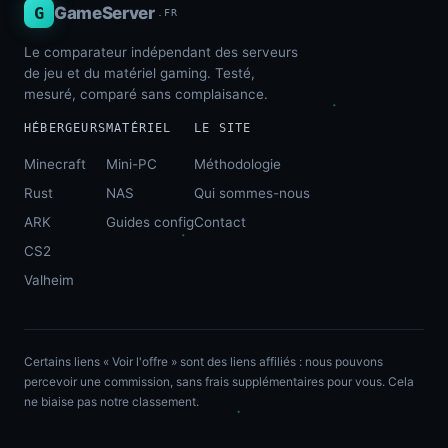
G
GameServer
.FR
Le comparateur indépendant des serveurs
de jeu et du matériel gaming. Testé,
mesuré, comparé sans complaisance.
HÉBERGEURS
MATÉRIEL
LE SITE
Minecraft
Mini-PC
Méthodologie
Rust
NAS
Qui sommes-nous
ARK
Guides config
Contact
CS2
Valheim
Certains liens « Voir l'offre » sont des liens affiliés : nous pouvons
percevoir une commission, sans frais supplémentaires pour vous. Cela
ne biaise pas notre classement.