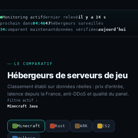
Monitoring actif
dernier relevé
il y a 16 s
prochain dans
04:44
47
hébergeurs surveillés
34
comparent maintenant
données vérifiées
aujourd’hui
LE COMPARATIF
Hébergeurs de serveurs de jeu
Classement établi sur données réelles : prix d'entrée,
latence depuis la France, anti-DDoS et qualité du panel.
Filtre actif :
Minecraft Java
Minecraft
Rust
ARK
CS2