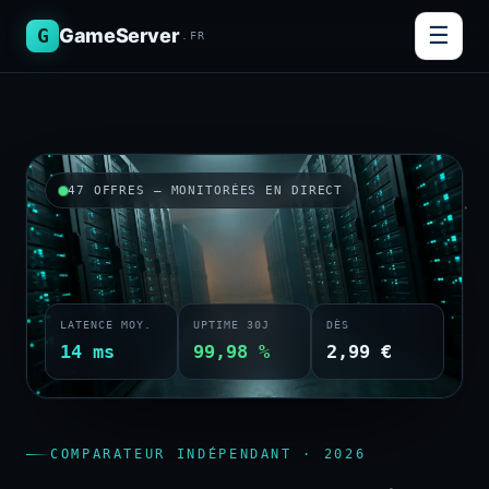
☰
G
GameServer
.FR
47 OFFRES — MONITORÉES EN DIRECT
LATENCE MOY.
UPTIME 30J
DÈS
14 ms
99,98 %
2,99 €
COMPARATEUR INDÉPENDANT · 2026