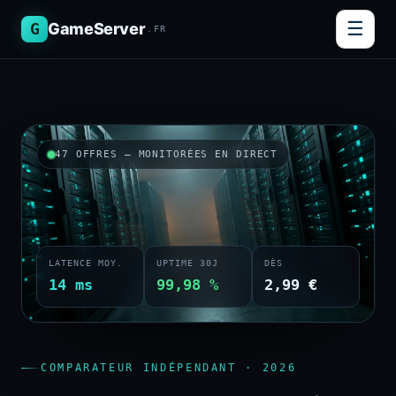
☰
G
GameServer
.FR
47 OFFRES — MONITORÉES EN DIRECT
LATENCE MOY.
UPTIME 30J
DÈS
14 ms
99,98 %
2,99 €
COMPARATEUR INDÉPENDANT · 2026