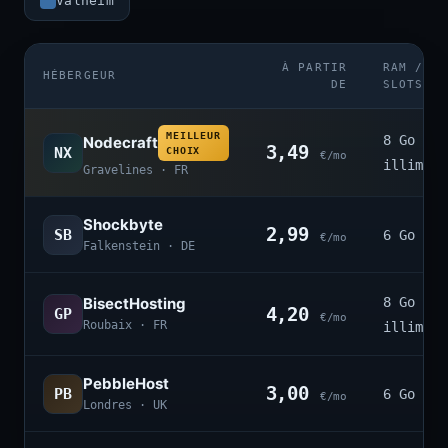
Valheim
À PARTIR
RAM /
HÉBERGEUR
DE
SLOTS
MEILLEUR
8 Go ·
Nodecraft
3,49
NX
CHOIX
€/mo
illimité
Gravelines · FR
Shockbyte
2,99
SB
6 Go · 4
€/mo
Falkenstein · DE
BisectHosting
8 Go ·
4,20
GP
€/mo
Roubaix · FR
illimité
PebbleHost
3,00
PB
6 Go · 3
€/mo
Londres · UK