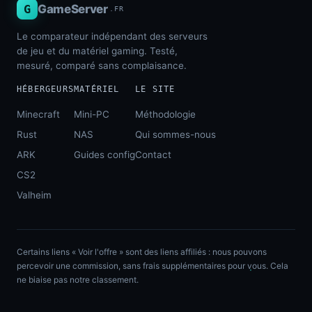
G
GameServer
.FR
Le comparateur indépendant des serveurs
de jeu et du matériel gaming. Testé,
mesuré, comparé sans complaisance.
HÉBERGEURS
MATÉRIEL
LE SITE
Minecraft
Mini-PC
Méthodologie
Rust
NAS
Qui sommes-nous
ARK
Guides config
Contact
CS2
Valheim
Certains liens « Voir l'offre » sont des liens affiliés : nous pouvons
percevoir une commission, sans frais supplémentaires pour vous. Cela
ne biaise pas notre classement.