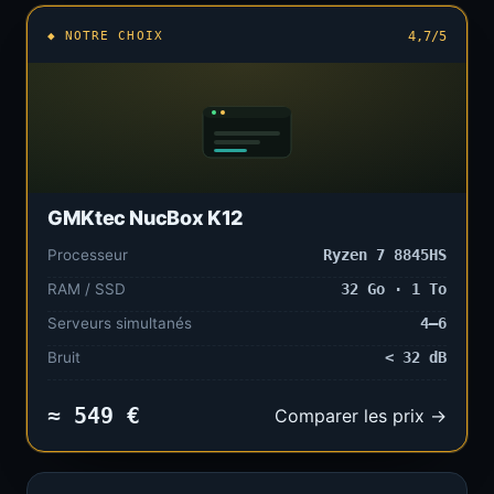
◆ NOTRE CHOIX
4,7/5
GMKtec NucBox K12
Processeur
Ryzen 7 8845HS
RAM / SSD
32 Go · 1 To
Serveurs simultanés
4–6
Bruit
< 32 dB
≈ 549 €
Comparer les prix →