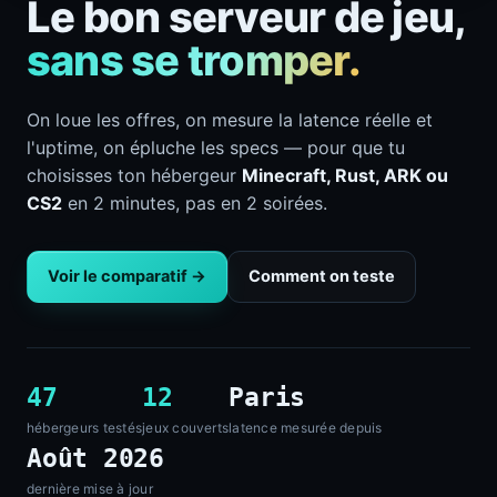
Le bon serveur de jeu,
sans se tromper.
On loue les offres, on mesure la latence réelle et
l'uptime, on épluche les specs — pour que tu
choisisses ton hébergeur
Minecraft, Rust, ARK ou
CS2
en 2 minutes, pas en 2 soirées.
Voir le comparatif →
Comment on teste
47
12
Paris
hébergeurs testés
jeux couverts
latence mesurée depuis
Août 2026
dernière mise à jour