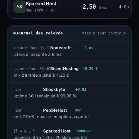
Sparked Host
2,50
SK
4 Go · 2
€/mo
New York · US
Journal des relevés
mise à jour continue
Nodecraft
−1 ms
aujourd’hui 08:12
latence mesurée à 9 ms
BisectHosting
−0,30 €
aujourd’hui 06:40
prix d’entrée ajusté à 4,20 €
Shockbyte
+0,02
hier
uptime 30 j recalculé à 99,98 %
PebbleHost
maj
hier
anti-DDoS repassé en option payante
Sparked Host
nouveau
il y a 2 j
nouvelle offre 4 Go · 20 slots ajoutée