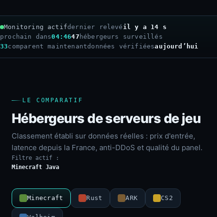
Monitoring actif
dernier relevé
il y a 16 s
prochain dans
04:44
47
hébergeurs surveillés
33
comparent maintenant
données vérifiées
aujourd’hui
LE COMPARATIF
Hébergeurs de serveurs de jeu
Classement établi sur données réelles : prix d'entrée,
latence depuis la France, anti-DDoS et qualité du panel.
Filtre actif :
Minecraft Java
Minecraft
Rust
ARK
CS2