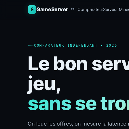
G
GameServer
Comparateur
Serveur Minec
.FR
COMPARATEUR INDÉPENDANT · 2026
Le bon ser
jeu,
sans se tr
On loue les offres, on mesure la latence r