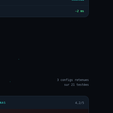
−2 ms
3 configs retenues
sur 21 testées
NAS
4,2/5