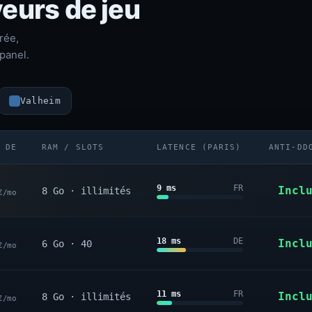
eurs de jeu
rée,
panel.
Valheim
 DE
RAM / SLOTS
LATENCE (PARIS)
ANTI-DD
9 ms
FR
Incl
8 Go · illimités
€/mo
18 ms
DE
Incl
6 Go · 40
€/mo
11 ms
FR
Incl
8 Go · illimités
€/mo