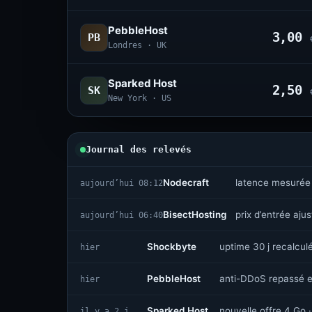
PebbleHost
3,00
PB
Londres · UK
Sparked Host
2,50
SK
New York · US
Journal des relevés
Nodecraft
latence mesurée
aujourd’hui 08:12
BisectHosting
prix d’entrée aju
aujourd’hui 06:40
Shockbyte
uptime 30 j recalcul
hier
PebbleHost
anti-DDoS repassé e
hier
Sparked Host
nouvelle offre 4 Go ·
il y a 2 j