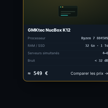
GMKtec NucBox K12
Processeur
Ryzen 7 8845H
RAM / SSD
32 Go · 1 T
Serveurs simultanés
4–
Bruit
< 32 d
≈ 549 €
Comparer les prix 