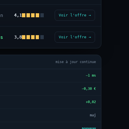
on
4,1
Voir l'offre →
us
3,8
Voir l'offre →
mise à jour continue
−1 ms
−0,30 €
+0,02
maj
nouveau