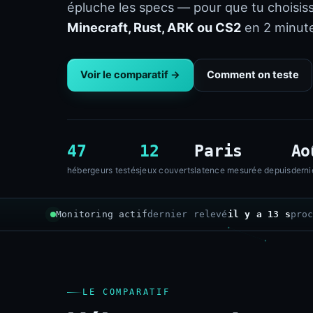
épluche les specs — pour que tu choisis
Minecraft, Rust, ARK ou CS2
en 2 minute
Voir le comparatif →
Comment on teste
47
12
Paris
Ao
hébergeurs testés
jeux couverts
latence mesurée depuis
derni
Monitoring actif
dernier relevé
il y a 15 s
pro
LE COMPARATIF