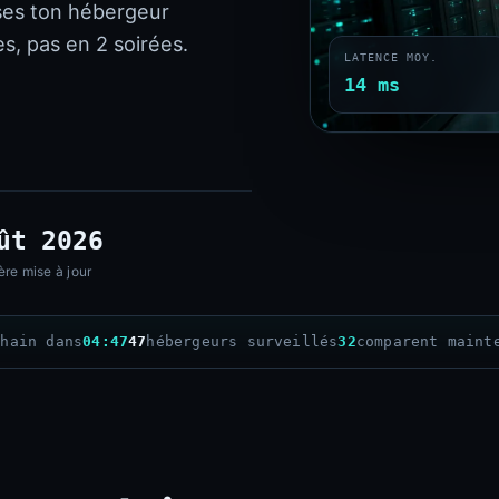
ses ton hébergeur
s, pas en 2 soirées.
LATENCE MOY.
14 ms
ût 2026
ère mise à jour
chain dans
04:45
47
hébergeurs surveillés
32
comparent maint