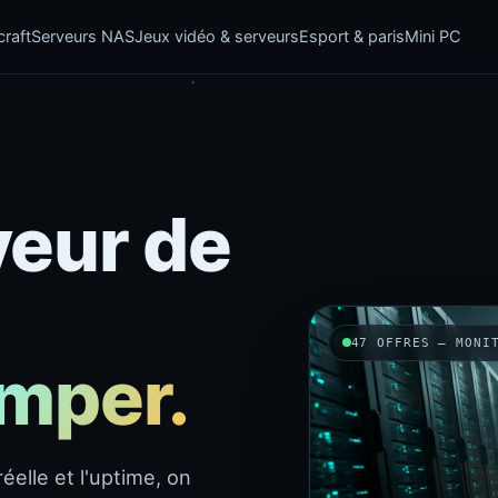
raft
Serveurs NAS
Jeux vidéo & serveurs
Esport & paris
Mini PC
veur de
47 OFFRES — MONI
omper.
éelle et l'uptime, on