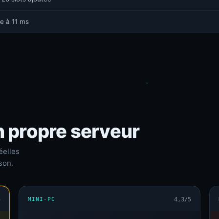
e à 11 ms
n propre serveur
éelles
son.
5
MINI-PC
4,3/5