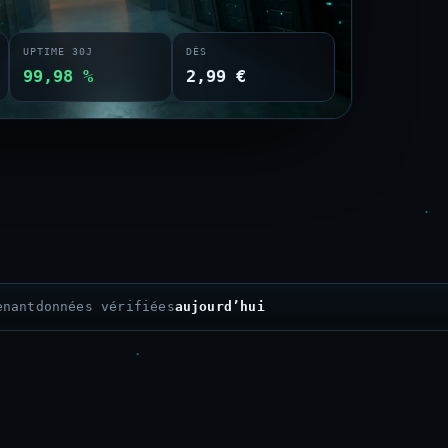
UPTIME 30J
DÈS
99,98 %
2,99 €
enant
données vérifiées
aujourd’hui