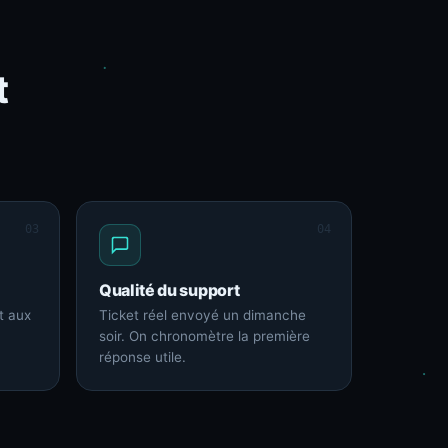
t
03
04
Qualité du support
t aux
Ticket réel envoyé un dimanche
soir. On chronomètre la première
réponse utile.