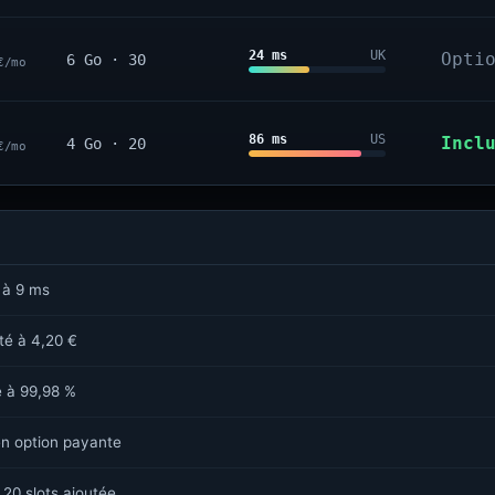
24 ms
UK
Opti
6 Go · 30
€/mo
86 ms
US
Incl
4 Go · 20
€/mo
 à 9 ms
sté à 4,20 €
é à 99,98 %
n option payante
 20 slots ajoutée