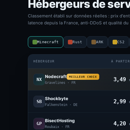
Hébergeurs de serv
Classement établi sur données réelles : prix d'ent
latence depuis la France, anti-DDoS et qualité du 
Minecraft
Rust
ARK
CS2
HÉBERGEUR
À PARTIR
Nodecraft
MEILLEUR CHOIX
3,49
NX
Gravelines · FR
Shockbyte
2,99
SB
Falkenstein · DE
BisectHosting
4,20
GP
Roubaix · FR