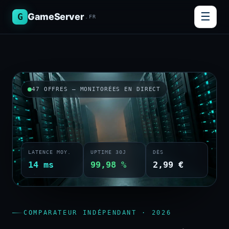
☰
G
GameServer
.FR
47 OFFRES — MONITORÉES EN DIRECT
LATENCE MOY.
UPTIME 30J
DÈS
14 ms
99,98 %
2,99 €
COMPARATEUR INDÉPENDANT · 2026