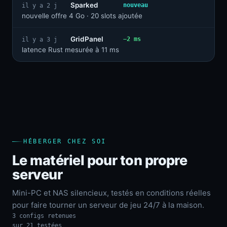
Sparked
nouveau
il y a 2 j
nouvelle offre 4 Go · 20 slots ajoutée
GridPanel
−2 ms
il y a 3 j
latence Rust mesurée à 11 ms
HÉBERGER CHEZ SOI
Le matériel pour ton propre
serveur
Mini-PC et NAS silencieux, testés en conditions réelles
pour faire tourner un serveur de jeu 24/7 à la maison.
3 configs retenues
sur 21 testées