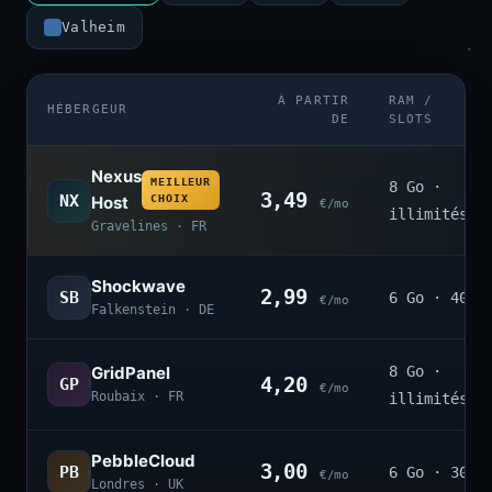
Valheim
À PARTIR
RAM /
HÉBERGEUR
DE
SLOTS
Nexus
MEILLEUR
8 Go ·
3,49
NX
Host
CHOIX
€/mo
illimités
Gravelines · FR
Shockwave
2,99
SB
6 Go · 40
€/mo
Falkenstein · DE
GridPanel
8 Go ·
4,20
GP
€/mo
Roubaix · FR
illimités
PebbleCloud
3,00
PB
6 Go · 30
€/mo
Londres · UK