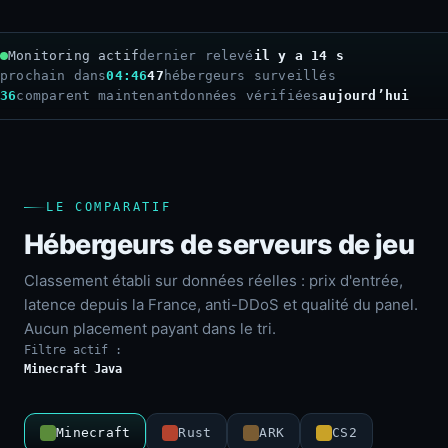
Monitoring actif
dernier relevé
il y a 15 s
prochain dans
04:45
47
hébergeurs surveillés
36
comparent maintenant
données vérifiées
aujourd’hui
LE COMPARATIF
Hébergeurs de serveurs de jeu
Classement établi sur données réelles : prix d'entrée,
latence depuis la France, anti-DDoS et qualité du panel.
Aucun placement payant dans le tri.
Filtre actif :
Minecraft Java
Minecraft
Rust
ARK
CS2