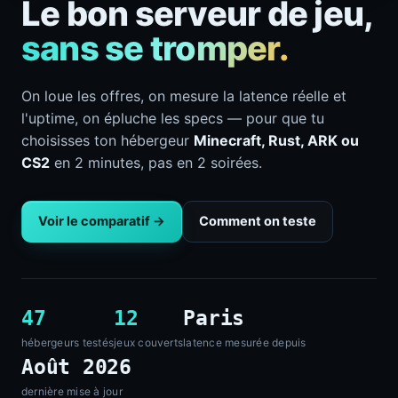
Le bon serveur de jeu,
sans se tromper.
On loue les offres, on mesure la latence réelle et
l'uptime, on épluche les specs — pour que tu
choisisses ton hébergeur
Minecraft, Rust, ARK ou
CS2
en 2 minutes, pas en 2 soirées.
Voir le comparatif →
Comment on teste
47
12
Paris
hébergeurs testés
jeux couverts
latence mesurée depuis
Août 2026
dernière mise à jour