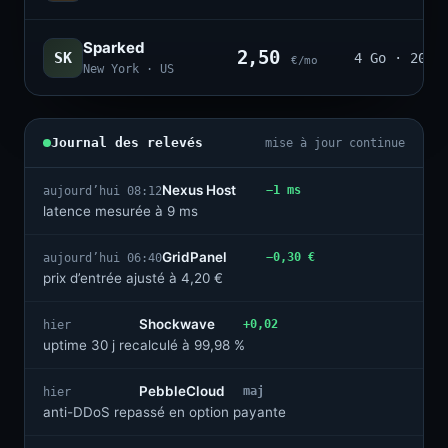
Sparked
2,50
SK
4 Go · 20
€/mo
New York · US
Journal des relevés
mise à jour continue
Nexus Host
−1 ms
aujourd’hui 08:12
latence mesurée à 9 ms
GridPanel
−0,30 €
aujourd’hui 06:40
prix d’entrée ajusté à 4,20 €
Shockwave
+0,02
hier
uptime 30 j recalculé à 99,98 %
PebbleCloud
maj
hier
anti-DDoS repassé en option payante