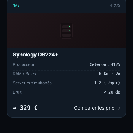
NAS
4,2/5
Synology DS224+
Processeur
Celeron J4125
RAM / Baies
6 Go · 2×
Serveurs simultanés
1–2 (léger)
Bruit
< 20 dB
≈ 329 €
Comparer les prix →