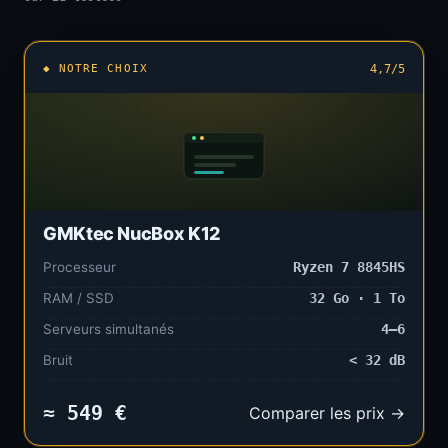
◆ NOTRE CHOIX
4,7/5
GMKtec NucBox K12
Processeur
Ryzen 7 8845HS
RAM / SSD
32 Go · 1 To
Serveurs simultanés
4–6
Bruit
< 32 dB
≈ 549 €
Comparer les prix →