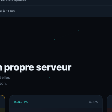
e à 11 ms
n propre serveur
éelles
son.
5
MINI-PC
4,3/5