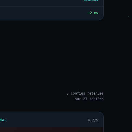
−2 ms
3 configs retenues
sur 21 testées
NAS
4,2/5