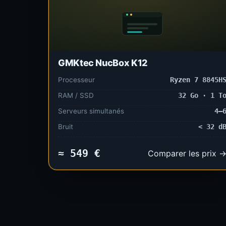
GMKtec NucBox K12
Processeur
Ryzen 7 8845H
RAM / SSD
32 Go · 1 T
Serveurs simultanés
4–
Bruit
< 32 d
≈ 549 €
Comparer les prix 