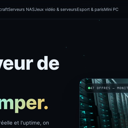
raft
Serveurs NAS
Jeux vidéo & serveurs
Esport & paris
Mini PC
veur de
47 OFFRES — MONI
omper.
éelle et l'uptime, on