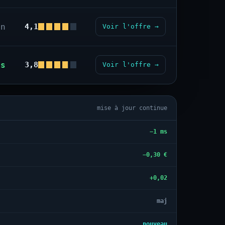
on
4,1
Voir l'offre →
us
3,8
Voir l'offre →
mise à jour continue
−1 ms
−0,30 €
+0,02
maj
nouveau