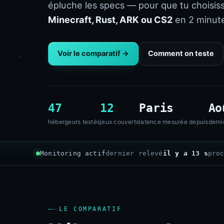
épluche les specs — pour que tu choisis
Minecraft, Rust, ARK ou CS2
en 2 minute
Voir le comparatif →
Comment on teste
47
12
Paris
Ao
hébergeurs testés
jeux couverts
latence mesurée depuis
derni
Monitoring actif
dernier relevé
il y a 15 s
pro
LE COMPARATIF