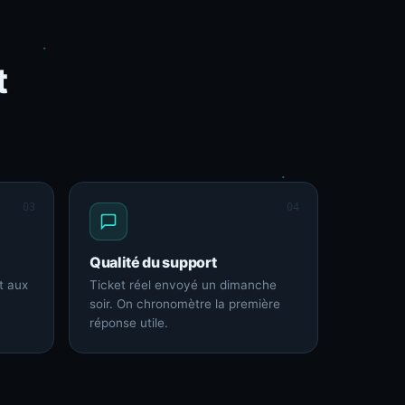
t
03
04
Qualité du support
t aux
Ticket réel envoyé un dimanche
soir. On chronomètre la première
réponse utile.