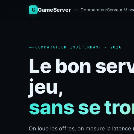
G
GameServer
Comparateur
Serveur Minec
.FR
COMPARATEUR INDÉPENDANT · 2026
Le bon ser
jeu,
sans se tr
On loue les offres, on mesure la latence r