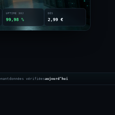
UPTIME 30J
DÈS
99,98 %
2,99 €
enant
données vérifiées
aujourd’hui