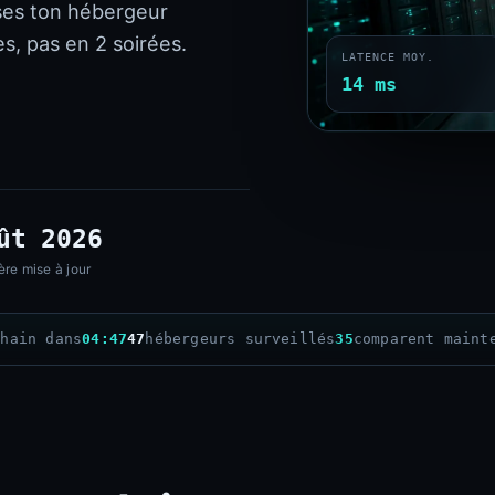
ses ton hébergeur
s, pas en 2 soirées.
LATENCE MOY.
14 ms
ût 2026
ère mise à jour
chain dans
04:45
47
hébergeurs surveillés
35
comparent maint