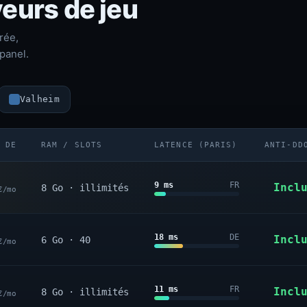
eurs de jeu
rée,
panel.
Valheim
 DE
RAM / SLOTS
LATENCE (PARIS)
ANTI-DD
9 ms
FR
Incl
8 Go · illimités
€/mo
18 ms
DE
Incl
6 Go · 40
€/mo
11 ms
FR
Incl
8 Go · illimités
€/mo