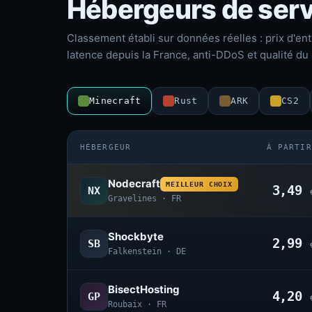
Hébergeurs de serv
Classement établi sur données réelles : prix d'ent
latence depuis la France, anti-DDoS et qualité du 
Minecraft
Rust
ARK
CS2
HÉBERGEUR
À PARTIR
Nodecraft
MEILLEUR CHOIX
3,49
NX
Gravelines · FR
Shockbyte
2,99
SB
Falkenstein · DE
BisectHosting
4,20
GP
Roubaix · FR