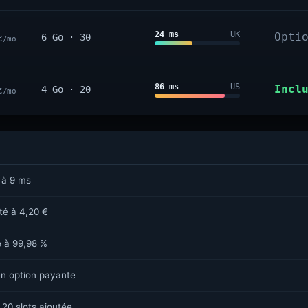
24 ms
UK
Opti
6 Go · 30
€/mo
86 ms
US
Incl
4 Go · 20
€/mo
 à 9 ms
sté à 4,20 €
é à 99,98 %
n option payante
 20 slots ajoutée