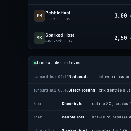
PebbleHost
3,00
PB
Londres · UK
Sparked Host
2,50
SK
New York · US
Journal des relevés
Nodecraft
latence mesurée
aujourd’hui 08:12
BisectHosting
prix d’entrée aju
aujourd’hui 06:40
Shockbyte
uptime 30 j recalcul
hier
PebbleHost
anti-DDoS repassé e
hier
Sparked Host
nouvelle offre 4 Go ·
il y a 2 j