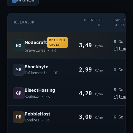
Valheim
À PARTIR
RAM /
HÉBERGEUR
DE
SLOTS
MEILLEUR
8 Go ·
Nodecraft
3,49
NX
CHOIX
€/mo
illimité
Gravelines · FR
Shockbyte
2,99
SB
6 Go · 4
€/mo
Falkenstein · DE
BisectHosting
8 Go ·
4,20
GP
€/mo
Roubaix · FR
illimité
PebbleHost
3,00
PB
6 Go · 3
€/mo
Londres · UK