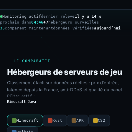
Monitoring actif
dernier relevé
il y a 16 s
prochain dans
04:44
47
hébergeurs surveillés
35
comparent maintenant
données vérifiées
aujourd’hui
LE COMPARATIF
Hébergeurs de serveurs de jeu
Classement établi sur données réelles : prix d'entrée,
latence depuis la France, anti-DDoS et qualité du panel.
Filtre actif :
Minecraft Java
Minecraft
Rust
ARK
CS2