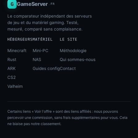
G
GameServer
.FR
Le comparateur indépendant des serveurs
de jeu et du matériel gaming. Testé,
mesuré, comparé sans complaisance.
HÉBERGEURS
MATÉRIEL
LE SITE
Minecraft
Mini-PC
Méthodologie
Rust
NAS
Qui sommes-nous
ARK
Guides config
Contact
CS2
Valheim
Certains liens « Voir l'offre » sont des liens affiliés : nous pouvons
percevoir une commission, sans frais supplémentaires pour vous. Cela
ne biaise pas notre classement.