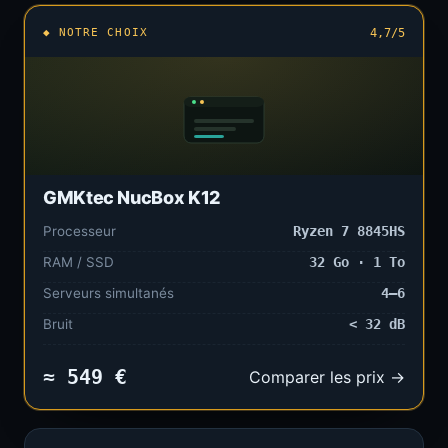
◆ NOTRE CHOIX
4,7/5
GMKtec NucBox K12
Processeur
Ryzen 7 8845HS
RAM / SSD
32 Go · 1 To
Serveurs simultanés
4–6
Bruit
< 32 dB
≈ 549 €
Comparer les prix →