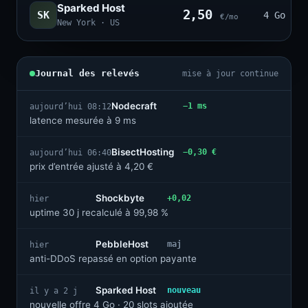
Sparked Host
2,50
SK
4 Go · 2
€/mo
New York · US
Journal des relevés
mise à jour continue
Nodecraft
−1 ms
aujourd’hui 08:12
latence mesurée à 9 ms
BisectHosting
−0,30 €
aujourd’hui 06:40
prix d’entrée ajusté à 4,20 €
Shockbyte
+0,02
hier
uptime 30 j recalculé à 99,98 %
PebbleHost
maj
hier
anti-DDoS repassé en option payante
Sparked Host
nouveau
il y a 2 j
nouvelle offre 4 Go · 20 slots ajoutée