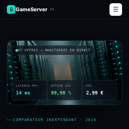
☰
G
GameServer
.FR
47 OFFRES — MONITORÉES EN DIRECT
LATENCE MOY.
UPTIME 30J
DÈS
14 ms
99,98 %
2,99 €
COMPARATEUR INDÉPENDANT · 2026