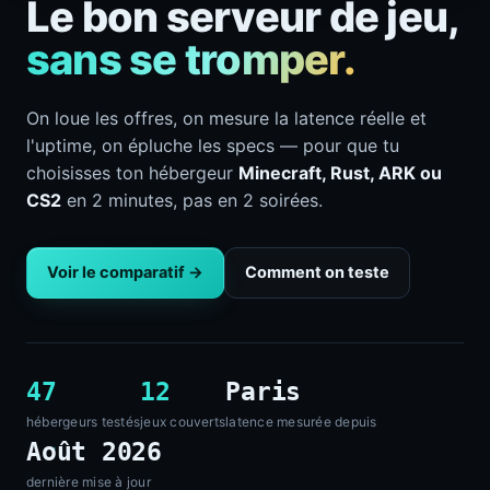
Le bon serveur de jeu,
sans se tromper.
On loue les offres, on mesure la latence réelle et
l'uptime, on épluche les specs — pour que tu
choisisses ton hébergeur
Minecraft, Rust, ARK ou
CS2
en 2 minutes, pas en 2 soirées.
Voir le comparatif →
Comment on teste
47
12
Paris
hébergeurs testés
jeux couverts
latence mesurée depuis
Août 2026
dernière mise à jour