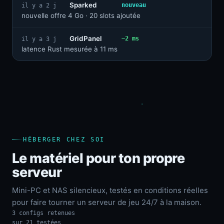
Sparked
nouveau
il y a 2 j
nouvelle offre 4 Go · 20 slots ajoutée
GridPanel
−2 ms
il y a 3 j
latence Rust mesurée à 11 ms
HÉBERGER CHEZ SOI
Le matériel pour ton propre
serveur
Mini-PC et NAS silencieux, testés en conditions réelles
pour faire tourner un serveur de jeu 24/7 à la maison.
3 configs retenues
sur 21 testées