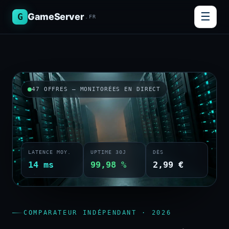
☰
G
GameServer
.FR
47 OFFRES — MONITORÉES EN DIRECT
LATENCE MOY.
UPTIME 30J
DÈS
14 ms
99,98 %
2,99 €
COMPARATEUR INDÉPENDANT · 2026