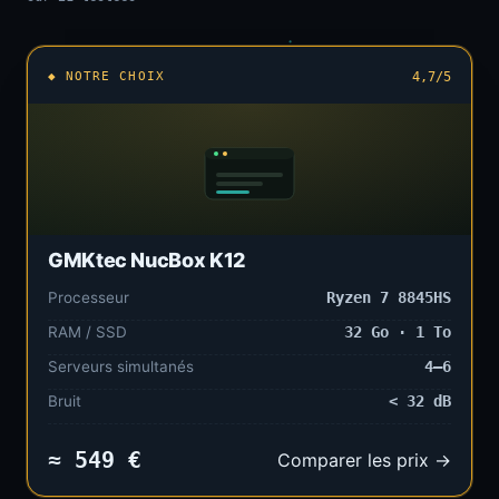
◆ NOTRE CHOIX
4,7/5
GMKtec NucBox K12
Processeur
Ryzen 7 8845HS
RAM / SSD
32 Go · 1 To
Serveurs simultanés
4–6
Bruit
< 32 dB
≈ 549 €
Comparer les prix →