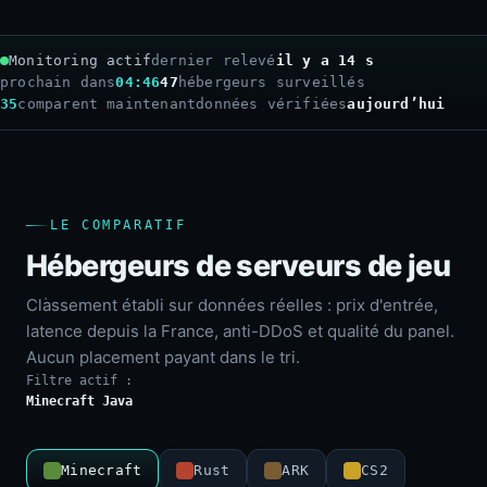
Monitoring actif
dernier relevé
il y a 16 s
prochain dans
04:44
47
hébergeurs surveillés
35
comparent maintenant
données vérifiées
aujourd’hui
LE COMPARATIF
Hébergeurs de serveurs de jeu
Classement établi sur données réelles : prix d'entrée,
latence depuis la France, anti-DDoS et qualité du panel.
Aucun placement payant dans le tri.
Filtre actif :
Minecraft Java
Minecraft
Rust
ARK
CS2