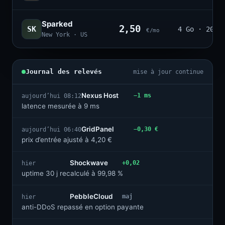
Sparked
2,50
SK
4 Go · 20
€/mo
New York · US
Journal des relevés
mise à jour continue
Nexus Host
−1 ms
aujourd’hui 08:12
latence mesurée à 9 ms
GridPanel
−0,30 €
aujourd’hui 06:40
prix d’entrée ajusté à 4,20 €
Shockwave
+0,02
hier
uptime 30 j recalculé à 99,98 %
PebbleCloud
maj
hier
anti-DDoS repassé en option payante