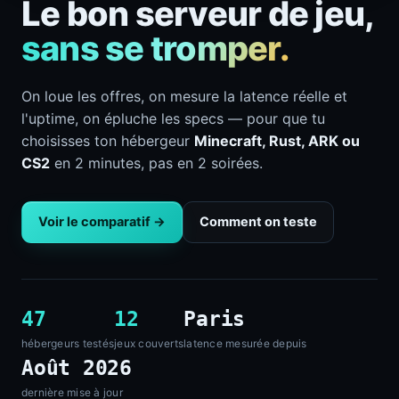
Le bon serveur de jeu,
sans se tromper.
On loue les offres, on mesure la latence réelle et
l'uptime, on épluche les specs — pour que tu
choisisses ton hébergeur
Minecraft, Rust, ARK ou
CS2
en 2 minutes, pas en 2 soirées.
Voir le comparatif →
Comment on teste
47
12
Paris
hébergeurs testés
jeux couverts
latence mesurée depuis
Août 2026
dernière mise à jour