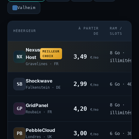
Valheim
À PARTIR
RAM /
HÉBERGEUR
DE
SLOTS
Nexus
MEILLEUR
8 Go ·
3,49
NX
Host
CHOIX
€/mo
illimités
Gravelines · FR
Shockwave
2,99
SB
6 Go · 40
€/mo
Falkenstein · DE
GridPanel
8 Go ·
4,20
GP
€/mo
Roubaix · FR
illimités
PebbleCloud
3,00
PB
6 Go · 30
€/mo
Londres · UK