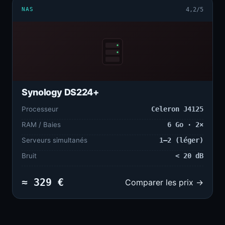
NAS
4,2/5
Synology DS224+
Processeur
Celeron J4125
RAM / Baies
6 Go · 2×
Serveurs simultanés
1–2 (léger)
Bruit
< 20 dB
≈ 329 €
Comparer les prix →