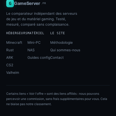
G
GameServer
.FR
Le comparateur indépendant des serveurs
de jeu et du matériel gaming. Testé,
mesuré, comparé sans complaisance.
HÉBERGEURS
MATÉRIEL
LE SITE
Minecraft
Mini-PC
Méthodologie
Rust
NAS
Qui sommes-nous
ARK
Guides config
Contact
CS2
Valheim
Certains liens « Voir l'offre » sont des liens affiliés : nous pouvons
percevoir une commission, sans frais supplémentaires pour vous. Cela
ne biaise pas notre classement.