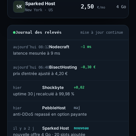
Sparked Host
2,50
SK
4 Go · 2
€/mo
New York · US
Journal des relevés
mise à jour continue
Nodecraft
−1 ms
aujourd’hui 08:12
latence mesurée à 9 ms
BisectHosting
−0,30 €
aujourd’hui 06:40
prix d’entrée ajusté à 4,20 €
Shockbyte
+0,02
hier
uptime 30 j recalculé à 99,98 %
PebbleHost
maj
hier
anti-DDoS repassé en option payante
Sparked Host
nouveau
il y a 2 j
nouvelle offre 4 Go · 20 slots ajoutée