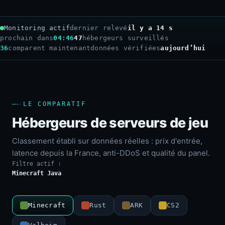
Monitoring actif
dernier relevé
il y a 16 s
prochain dans
04:44
47
hébergeurs surveillés
36
comparent maintenant
données vérifiées
aujourd’hui
LE COMPARATIF
Hébergeurs de serveurs de jeu
Classement établi sur données réelles : prix d'entrée,
latence depuis la France, anti-DDoS et qualité du panel.
Filtre actif :
Minecraft Java
Minecraft
Rust
ARK
CS2