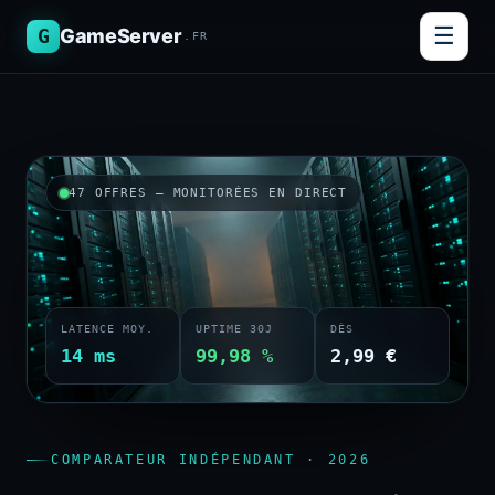
☰
G
GameServer
.FR
47 OFFRES — MONITORÉES EN DIRECT
LATENCE MOY.
UPTIME 30J
DÈS
14 ms
99,98 %
2,99 €
COMPARATEUR INDÉPENDANT · 2026