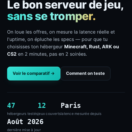
Le bon serveur de jeu,
sans se tromper.
On loue les offres, on mesure la latence réelle et
l'uptime, on épluche les specs — pour que tu
choisisses ton hébergeur
Minecraft, Rust, ARK ou
CS2
en 2 minutes, pas en 2 soirées.
Voir le comparatif →
Comment on teste
47
12
Paris
hébergeurs testés
jeux couverts
latence mesurée depuis
Août 2026
dernière mise à jour