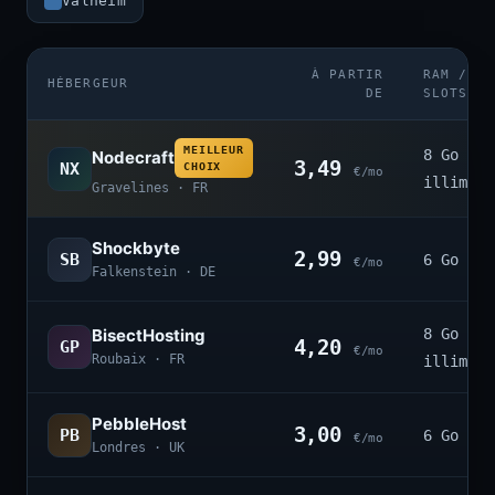
Valheim
À PARTIR
RAM /
HÉBERGEUR
DE
SLOTS
MEILLEUR
8 Go ·
Nodecraft
3,49
NX
CHOIX
€/mo
illimité
Gravelines · FR
Shockbyte
2,99
SB
6 Go · 4
€/mo
Falkenstein · DE
BisectHosting
8 Go ·
4,20
GP
€/mo
Roubaix · FR
illimité
PebbleHost
3,00
PB
6 Go · 3
€/mo
Londres · UK