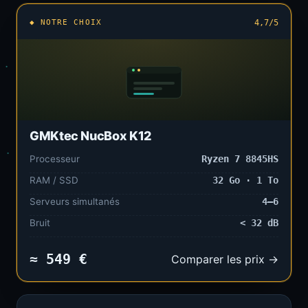
◆ NOTRE CHOIX
4,7/5
GMKtec NucBox K12
Processeur
Ryzen 7 8845HS
RAM / SSD
32 Go · 1 To
Serveurs simultanés
4–6
Bruit
< 32 dB
≈ 549 €
Comparer les prix →