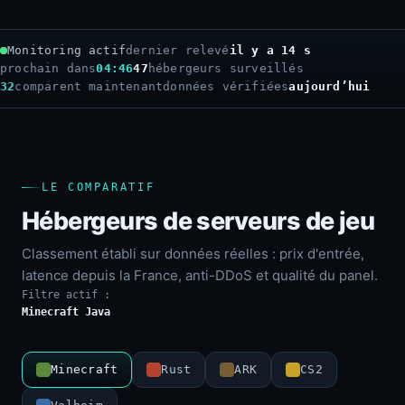
Monitoring actif
dernier relevé
il y a 16 s
prochain dans
04:44
47
hébergeurs surveillés
32
comparent maintenant
données vérifiées
aujourd’hui
LE COMPARATIF
Hébergeurs de serveurs de jeu
Classement établi sur données réelles : prix d'entrée,
latence depuis la France, anti-DDoS et qualité du panel.
Filtre actif :
Minecraft Java
Minecraft
Rust
ARK
CS2