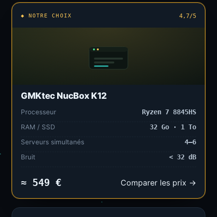
◆ NOTRE CHOIX
4,7/5
GMKtec NucBox K12
Processeur
Ryzen 7 8845HS
RAM / SSD
32 Go · 1 To
Serveurs simultanés
4–6
Bruit
< 32 dB
≈ 549 €
Comparer les prix →