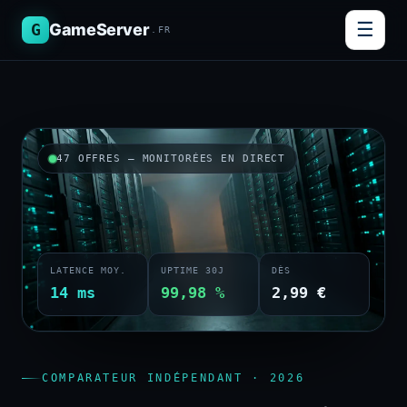
☰
G
GameServer
.FR
47 OFFRES — MONITORÉES EN DIRECT
LATENCE MOY.
UPTIME 30J
DÈS
14 ms
99,98 %
2,99 €
COMPARATEUR INDÉPENDANT · 2026