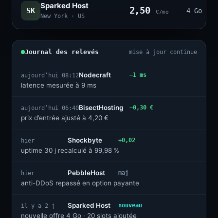
Sparked Host
2,50
SK
4 Go · 2
€/mo
New York · US
Journal des relevés
mise à jour continue
Nodecraft
−1 ms
aujourd’hui 08:12
latence mesurée à 9 ms
BisectHosting
−0,30 €
aujourd’hui 06:40
prix d’entrée ajusté à 4,20 €
Shockbyte
+0,02
hier
uptime 30 j recalculé à 99,98 %
PebbleHost
maj
hier
anti-DDoS repassé en option payante
Sparked Host
nouveau
il y a 2 j
nouvelle offre 4 Go · 20 slots ajoutée