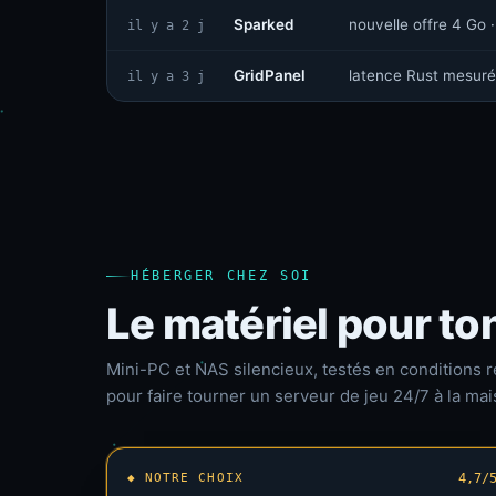
Sparked
nouvelle offre 4 Go ·
il y a 2 j
GridPanel
latence Rust mesuré
il y a 3 j
HÉBERGER CHEZ SOI
Le matériel pour to
Mini-PC et NAS silencieux, testés en conditions r
pour faire tourner un serveur de jeu 24/7 à la mai
◆ NOTRE CHOIX
4,7/