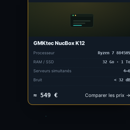
GMKtec NucBox K12
Processeur
Ryzen 7 8845H
RAM / SSD
32 Go · 1 T
Serveurs simultanés
4–
Bruit
< 32 d
≈ 549 €
Comparer les prix 