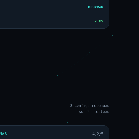
nouveau
−2 ms
3 configs retenues
sur 21 testées
NAS
4,2/5