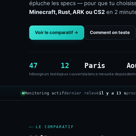
épluche les specs — pour que tu choisis
Minecraft, Rust, ARK ou CS2
en 2 minute
Voir le comparatif →
Comment on teste
47
12
Paris
Ao
hébergeurs testés
jeux couverts
latence mesurée depuis
derni
Monitoring actif
dernier relevé
il y a 14 s
pro
LE COMPARATIF