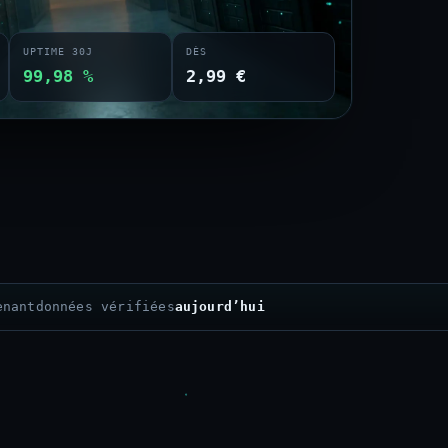
UPTIME 30J
DÈS
99,98 %
2,99 €
enant
données vérifiées
aujourd’hui