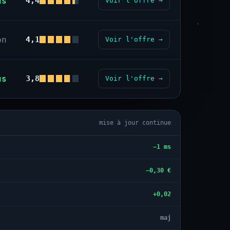
us
4,4
Voir l'offre →
on
4,1
Voir l'offre →
us
3,8
Voir l'offre →
mise à jour continue
−1 ms
−0,30 €
+0,02
maj