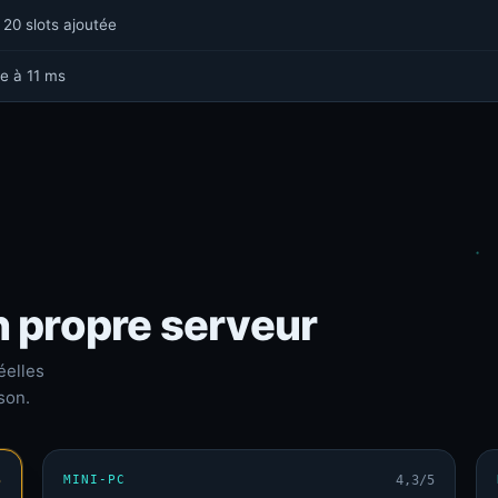
 20 slots ajoutée
e à 11 ms
n propre serveur
éelles
son.
5
MINI-PC
4,3/5