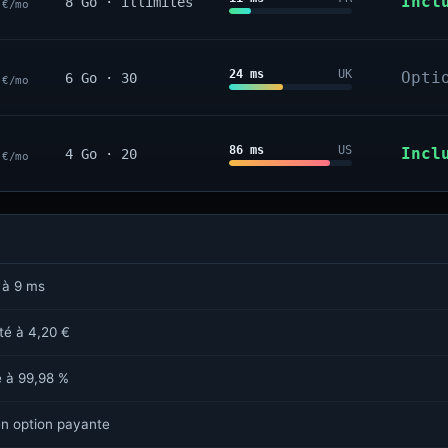
0
Incl
8 Go · illimités
€/mo
0
24 ms
UK
Opti
6 Go · 30
€/mo
0
86 ms
US
Incl
4 Go · 20
€/mo
 à 9 ms
sté à 4,20 €
é à 99,98 %
n option payante