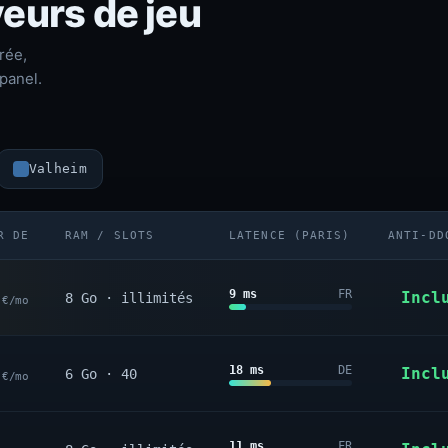
eurs de jeu
rée,
panel.
Valheim
R DE
RAM / SLOTS
LATENCE (PARIS)
ANTI-DD
9
9 ms
FR
Incl
8 Go · illimités
€/mo
9
18 ms
DE
Incl
6 Go · 40
€/mo
11 ms
FR