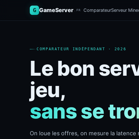
G
GameServer
Comparateur
Serveur Minec
.FR
COMPARATEUR INDÉPENDANT · 2026
Le bon ser
jeu,
sans se tr
On loue les offres, on mesure la latence r