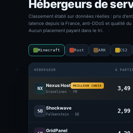
Hébergeurs de serv
Classement établi sur données réelles : prix d'ent
latence depuis la France, anti-DDoS et qualité du 
Aucun placement payant dans le tri.
Minecraft
Rust
ARK
CS2
HÉBERGEUR
À PARTI
Nexus Host
MEILLEUR CHOIX
3,4
NX
Gravelines · FR
Shockwave
2,9
SB
Falkenstein · DE
GridPanel