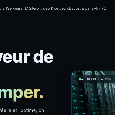
raft
Serveurs NAS
Jeux vidéo & serveurs
Esport & paris
Mini PC
veur de
47 OFFRES — MONI
omper.
éelle et l'uptime, on