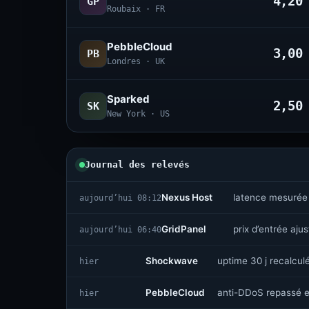
4,2
GP
Roubaix · FR
PebbleCloud
3,0
PB
Londres · UK
Sparked
2,5
SK
New York · US
Journal des relevés
Nexus Host
latence mesurée
aujourd’hui 08:12
GridPanel
prix d’entrée aju
aujourd’hui 06:40
Shockwave
uptime 30 j recalcul
hier
PebbleCloud
anti-DDoS repassé e
hier