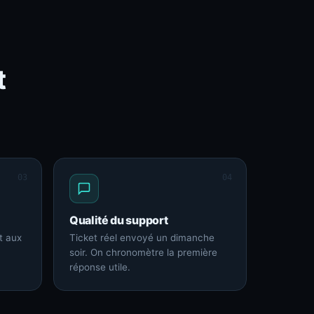
t
03
04
Qualité du support
t aux
Ticket réel envoyé un dimanche
soir. On chronomètre la première
réponse utile.