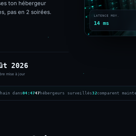
ses ton hébergeur
s, pas en 2 soirées.
LATENCE MOY.
14 ms
ût 2026
ère mise à jour
chain dans
04:46
47
hébergeurs surveillés
32
comparent maint