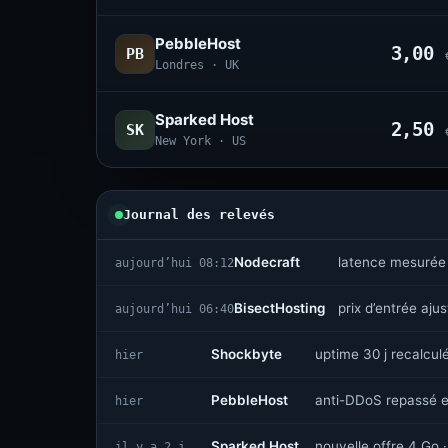
PebbleHost
3,00
PB
Londres · UK
Sparked Host
2,50
SK
New York · US
Journal des relevés
Nodecraft
latence mesurée
aujourd’hui 08:12
BisectHosting
prix d’entrée aju
aujourd’hui 06:40
Shockbyte
uptime 30 j recalcul
hier
PebbleHost
anti-DDoS repassé e
hier
Sparked Host
nouvelle offre 4 Go ·
il y a 2 j