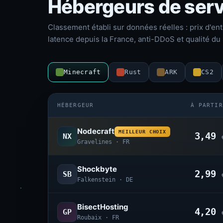
Hébergeurs de serv
Classement établi sur données réelles : prix d'ent
latence depuis la France, anti-DDoS et qualité du 
Minecraft
Rust
ARK
CS2
HÉBERGEUR
À PARTIR
Nodecraft
MEILLEUR CHOIX
3,49
NX
Gravelines · FR
Shockbyte
2,99
SB
Falkenstein · DE
BisectHosting
4,20
GP
Roubaix · FR