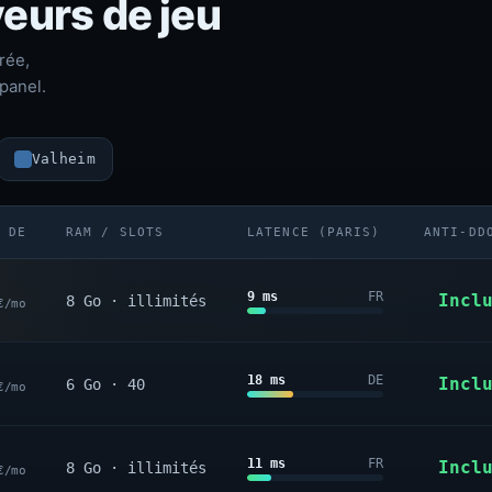
eurs de jeu
rée,
panel.
Valheim
 DE
RAM / SLOTS
LATENCE (PARIS)
ANTI-DD
9 ms
FR
Incl
8 Go · illimités
€/mo
18 ms
DE
Incl
6 Go · 40
€/mo
11 ms
FR
Incl
8 Go · illimités
€/mo