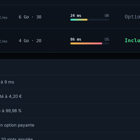
24 ms
UK
Opti
6 Go · 30
€/mo
86 ms
US
Incl
4 Go · 20
€/mo
 à 9 ms
sté à 4,20 €
é à 99,98 %
n option payante
 20 slots ajoutée