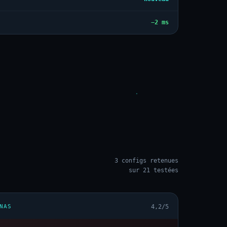
−2 ms
3 configs retenues
sur 21 testées
NAS
4,2/5