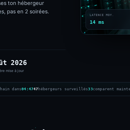
ses ton hébergeur
s, pas en 2 soirées.
LATENCE MOY.
14 ms
ût 2026
ère mise à jour
chain dans
04:46
47
hébergeurs surveillés
33
comparent maint