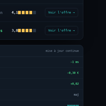
on
4,1
Voir l'offre →
us
3,8
Voir l'offre →
mise à jour continue
−1 ms
−0,30 €
+0,02
maj
nouveau