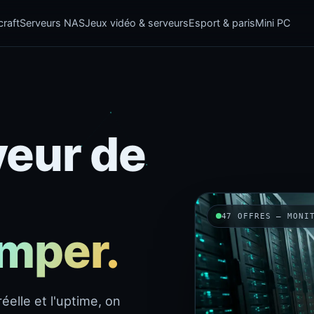
raft
Serveurs NAS
Jeux vidéo & serveurs
Esport & paris
Mini PC
veur de
47 OFFRES — MONI
omper.
éelle et l'uptime, on