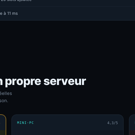
e à 11 ms
n propre serveur
éelles
son.
5
MINI-PC
4,3/5