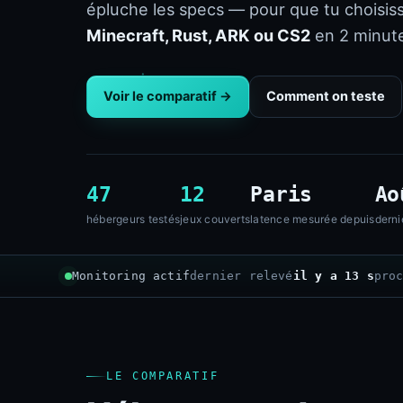
épluche les specs — pour que tu choisis
Minecraft, Rust, ARK ou CS2
en 2 minute
Voir le comparatif →
Comment on teste
47
12
Paris
Ao
hébergeurs testés
jeux couverts
latence mesurée depuis
derni
Monitoring actif
dernier relevé
il y a 14 s
pro
LE COMPARATIF