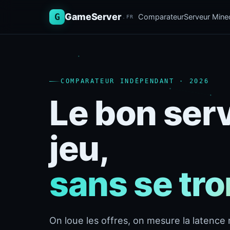
G
GameServer
Comparateur
Serveur Minec
.FR
COMPARATEUR INDÉPENDANT · 2026
Le bon ser
jeu,
sans se tr
On loue les offres, on mesure la latence r