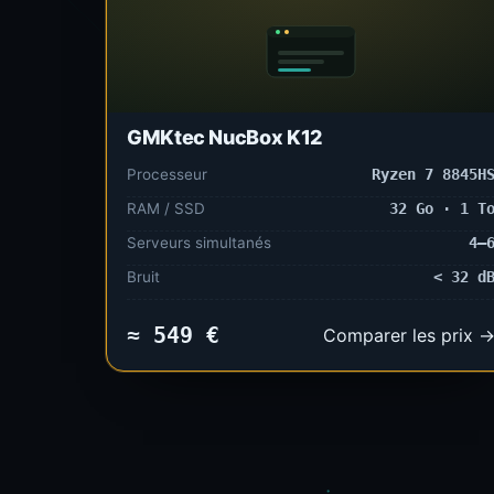
GMKtec NucBox K12
Processeur
Ryzen 7 8845H
RAM / SSD
32 Go · 1 T
Serveurs simultanés
4–
Bruit
< 32 d
≈ 549 €
Comparer les prix 