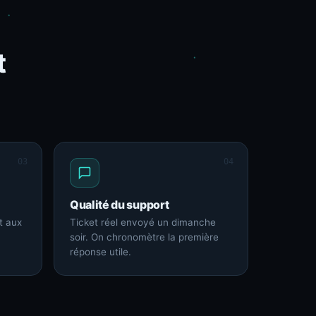
t
03
04
Qualité du support
t aux
Ticket réel envoyé un dimanche
soir. On chronomètre la première
réponse utile.