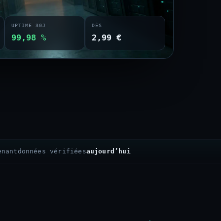
UPTIME 30J
DÈS
99,98 %
2,99 €
enant
données vérifiées
aujourd’hui