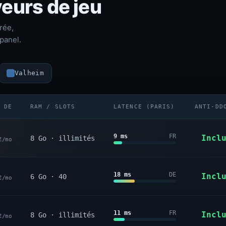
eurs de jeu
rée,
panel.
Valheim
 DE
RAM / SLOTS
LATENCE (PARIS)
ANTI-DD
9 ms
FR
Incl
8 Go · illimités
€/mo
18 ms
DE
Incl
6 Go · 40
€/mo
11 ms
FR
Incl
8 Go · illimités
€/mo