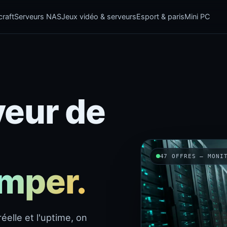
raft
Serveurs NAS
Jeux vidéo & serveurs
Esport & paris
Mini PC
veur de
47 OFFRES — MONI
omper.
éelle et l'uptime, on