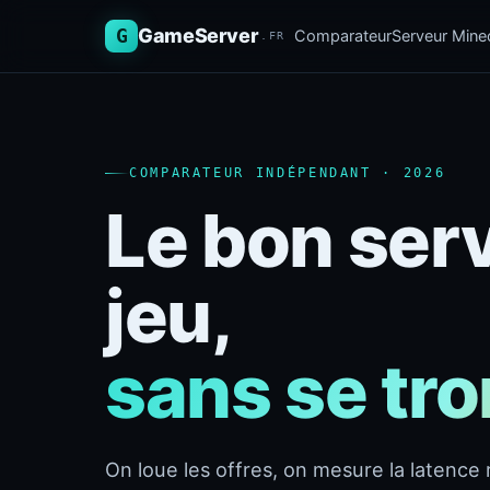
G
GameServer
Comparateur
Serveur Minec
.FR
COMPARATEUR INDÉPENDANT · 2026
Le bon ser
jeu,
sans se tr
On loue les offres, on mesure la latence r