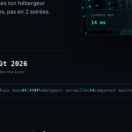
ses ton hébergeur
s, pas en 2 soirées.
LATENCE MOY.
14 ms
ût 2026
ère mise à jour
chain dans
04:46
47
hébergeurs surveillés
34
comparent maint