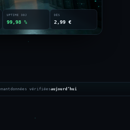
UPTIME 30J
DÈS
99,98 %
2,99 €
enant
données vérifiées
aujourd’hui