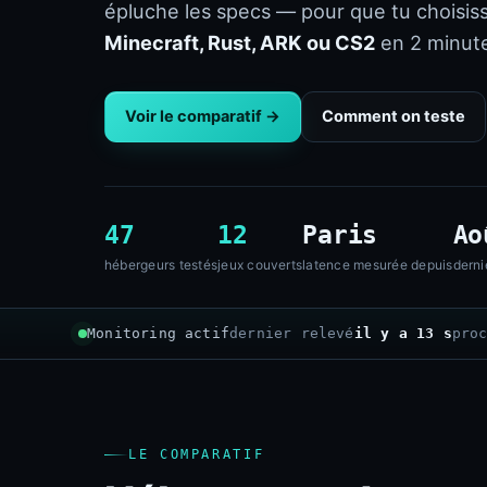
épluche les specs — pour que tu choisis
Minecraft, Rust, ARK ou CS2
en 2 minute
Voir le comparatif →
Comment on teste
47
12
Paris
Ao
hébergeurs testés
jeux couverts
latence mesurée depuis
derni
Monitoring actif
dernier relevé
il y a 14 s
pro
LE COMPARATIF