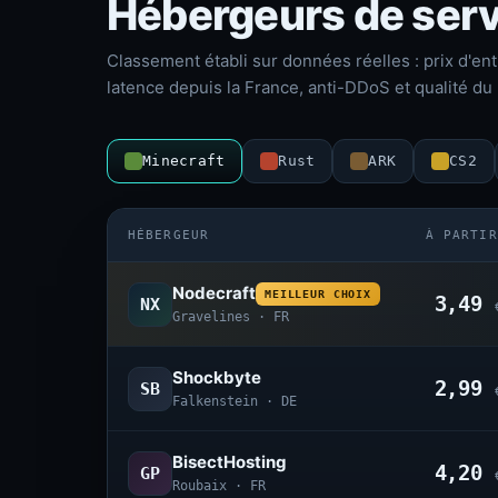
Hébergeurs de serv
Classement établi sur données réelles : prix d'ent
latence depuis la France, anti-DDoS et qualité du 
Minecraft
Rust
ARK
CS2
HÉBERGEUR
À PARTIR
Nodecraft
MEILLEUR CHOIX
3,49
NX
Gravelines · FR
Shockbyte
2,99
SB
Falkenstein · DE
BisectHosting
4,20
GP
Roubaix · FR