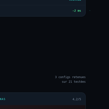
−2 ms
3 configs retenues
sur 21 testées
NAS
4,2/5