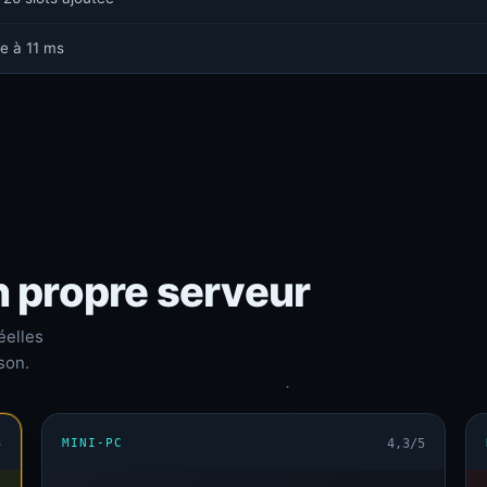
e à 11 ms
n propre serveur
éelles
son.
5
MINI-PC
4,3/5