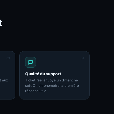
t
03
04
Qualité du support
t aux
Ticket réel envoyé un dimanche
soir. On chronomètre la première
réponse utile.