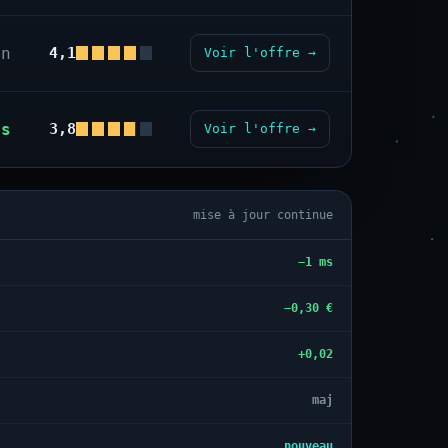
on
4,1
Voir l'offre →
us
3,8
Voir l'offre →
mise à jour continue
−1 ms
−0,30 €
+0,02
maj
nouveau