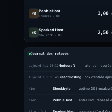
PebbleHost
3,00
PB
Londres · UK
Sparked Host
2,50
SK
New York · US
Journal des relevés
Nodecraft
latence mesurée
aujourd’hui 08:12
BisectHosting
prix d’entrée aju
aujourd’hui 06:40
Shockbyte
uptime 30 j recalcul
hier
PebbleHost
anti-DDoS repassé e
hier
Sparked Host
nouvelle offre 4 Go ·
il y a 2 j