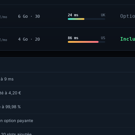
24 ms
UK
Opti
6 Go · 30
€/mo
86 ms
US
Incl
4 Go · 20
€/mo
 à 9 ms
sté à 4,20 €
é à 99,98 %
n option payante
 20 slots ajoutée