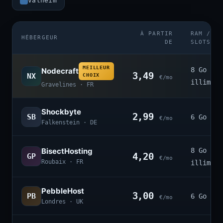
Valheim
À PARTIR
RAM /
HÉBERGEUR
DE
SLOTS
MEILLEUR
8 Go ·
Nodecraft
3,49
NX
CHOIX
€/mo
illimité
Gravelines · FR
Shockbyte
2,99
SB
6 Go · 4
€/mo
Falkenstein · DE
BisectHosting
8 Go ·
4,20
GP
€/mo
Roubaix · FR
illimité
PebbleHost
3,00
PB
6 Go · 3
€/mo
Londres · UK