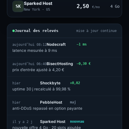
Sparked Host
2,50
SK
4 Go · 2
€/mo
New York · US
Journal des relevés
mise à jour continue
Nodecraft
−1 ms
aujourd’hui 08:12
latence mesurée à 9 ms
BisectHosting
−0,30 €
aujourd’hui 06:40
prix d’entrée ajusté à 4,20 €
Shockbyte
+0,02
hier
uptime 30 j recalculé à 99,98 %
PebbleHost
maj
hier
anti-DDoS repassé en option payante
Sparked Host
nouveau
il y a 2 j
nouvelle offre 4 Go · 20 slots ajoutée