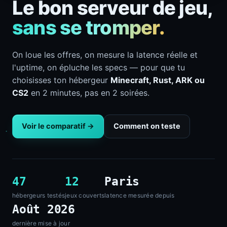
Le bon serveur de jeu,
sans se tromper.
On loue les offres, on mesure la latence réelle et
l'uptime, on épluche les specs — pour que tu
choisisses ton hébergeur
Minecraft, Rust, ARK ou
CS2
en 2 minutes, pas en 2 soirées.
Voir le comparatif →
Comment on teste
47
12
Paris
hébergeurs testés
jeux couverts
latence mesurée depuis
Août 2026
dernière mise à jour