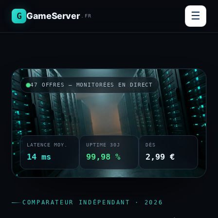
☰
G
GameServer
.FR
47 OFFRES — MONITORÉES EN DIRECT
LATENCE MOY.
UPTIME 30J
DÈS
14 ms
99,98 %
2,99 €
COMPARATEUR INDÉPENDANT · 2026