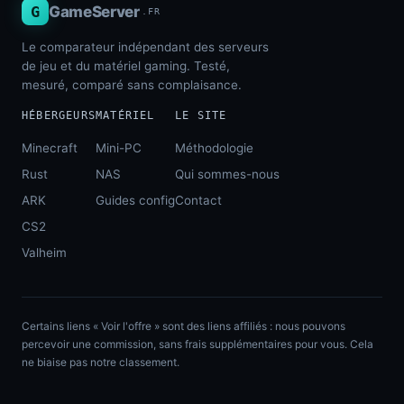
G
GameServer
.FR
Le comparateur indépendant des serveurs
de jeu et du matériel gaming. Testé,
mesuré, comparé sans complaisance.
HÉBERGEURS
MATÉRIEL
LE SITE
Minecraft
Mini-PC
Méthodologie
Rust
NAS
Qui sommes-nous
ARK
Guides config
Contact
CS2
Valheim
Certains liens « Voir l'offre » sont des liens affiliés : nous pouvons
percevoir une commission, sans frais supplémentaires pour vous. Cela
ne biaise pas notre classement.