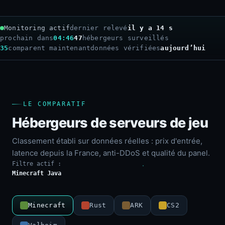
Monitoring actif
dernier relevé
il y a 16 s
prochain dans
04:44
47
hébergeurs surveillés
35
comparent maintenant
données vérifiées
aujourd’hui
LE COMPARATIF
Hébergeurs de serveurs de jeu
Classement établi sur données réelles : prix d'entrée,
latence depuis la France, anti-DDoS et qualité du panel.
Filtre actif :
Minecraft Java
Minecraft
Rust
ARK
CS2