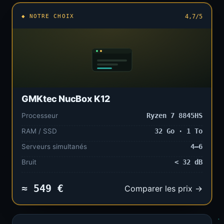
◆ NOTRE CHOIX
4,7/5
GMKtec NucBox K12
Processeur
Ryzen 7 8845HS
RAM / SSD
32 Go · 1 To
Serveurs simultanés
4–6
Bruit
< 32 dB
≈ 549 €
Comparer les prix →