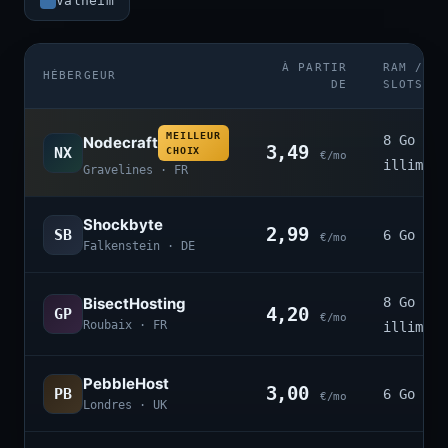
Valheim
À PARTIR
RAM /
HÉBERGEUR
DE
SLOTS
MEILLEUR
8 Go ·
Nodecraft
3,49
NX
CHOIX
€/mo
illimité
Gravelines · FR
Shockbyte
2,99
SB
6 Go · 4
€/mo
Falkenstein · DE
BisectHosting
8 Go ·
4,20
GP
€/mo
Roubaix · FR
illimité
PebbleHost
3,00
PB
6 Go · 3
€/mo
Londres · UK