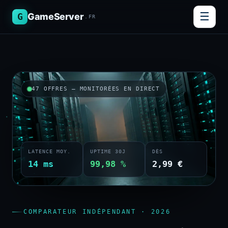
☰
G
GameServer
.FR
47 OFFRES — MONITORÉES EN DIRECT
LATENCE MOY.
UPTIME 30J
DÈS
14 ms
99,98 %
2,99 €
COMPARATEUR INDÉPENDANT · 2026