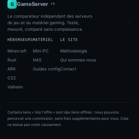
G
GameServer
.FR
Le comparateur indépendant des serveurs
de jeu et du matériel gaming. Testé,
mesuré, comparé sans complaisance.
HÉBERGEURS
MATÉRIEL
LE SITE
Minecraft
Mini-PC
Méthodologie
Rust
NAS
Qui sommes-nous
ARK
Guides config
Contact
CS2
Valheim
Certains liens « Voir l'offre » sont des liens affiliés : nous pouvons
percevoir une commission, sans frais supplémentaires pour vous. Cela
ne biaise pas notre classement.