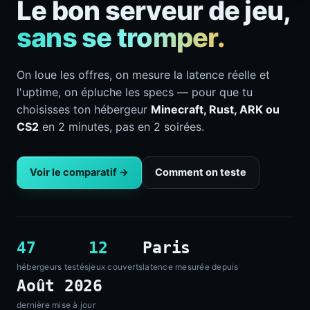
Le bon serveur de jeu,
sans se tromper.
On loue les offres, on mesure la latence réelle et
l'uptime, on épluche les specs — pour que tu
choisisses ton hébergeur
Minecraft, Rust, ARK ou
CS2
en 2 minutes, pas en 2 soirées.
Voir le comparatif →
Comment on teste
47
12
Paris
hébergeurs testés
jeux couverts
latence mesurée depuis
Août 2026
dernière mise à jour