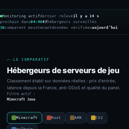
Monitoring actif
dernier relevé
il y a 16 s
prochain dans
04:44
47
hébergeurs surveillés
36
comparent maintenant
données vérifiées
aujourd’hui
LE COMPARATIF
Hébergeurs de serveurs de jeu
Classement établi sur données réelles : prix d'entrée,
latence depuis la France, anti-DDoS et qualité du panel.
Filtre actif :
Minecraft Java
Minecraft
Rust
ARK
CS2