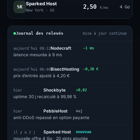
Sparked Host
2,50
SK
4 Go · 2
€/mo
New York · US
Journal des relevés
mise à jour continue
Nodecraft
−1 ms
aujourd’hui 08:12
latence mesurée à 9 ms
BisectHosting
−0,30 €
aujourd’hui 06:40
prix d’entrée ajusté à 4,20 €
Shockbyte
+0,02
hier
uptime 30 j recalculé à 99,98 %
PebbleHost
maj
hier
anti-DDoS repassé en option payante
Sparked Host
nouveau
il y a 2 j
nouvelle offre 4 Go · 20 slots ajoutée