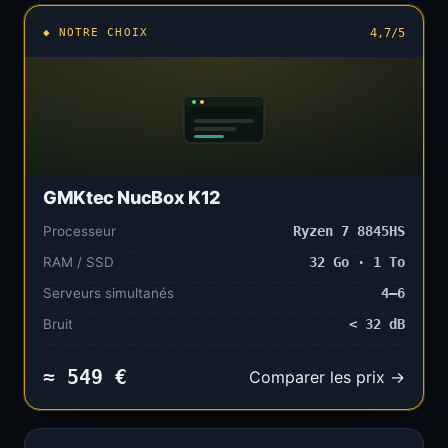
◆ NOTRE CHOIX
4,7/5
GMKtec NucBox K12
Processeur
Ryzen 7 8845HS
RAM / SSD
32 Go · 1 To
Serveurs simultanés
4–6
Bruit
< 32 dB
≈ 549 €
Comparer les prix →