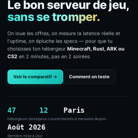
Le bon serveur de jeu,
sans se tromper.
On loue les offres, on mesure la latence réelle et
l'uptime, on épluche les specs — pour que tu
choisisses ton hébergeur
Minecraft, Rust, ARK ou
CS2
en 2 minutes, pas en 2 soirées.
Voir le comparatif →
Comment on teste
47
12
Paris
hébergeurs testés
jeux couverts
latence mesurée depuis
Août 2026
dernière mise à jour