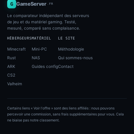
G
GameServer
.FR
Le comparateur indépendant des serveurs
de jeu et du matériel gaming. Testé,
mesuré, comparé sans complaisance.
HÉBERGEURS
MATÉRIEL
LE SITE
Minecraft
Mini-PC
Méthodologie
Rust
NAS
Qui sommes-nous
ARK
Guides config
Contact
CS2
Valheim
Certains liens « Voir l'offre » sont des liens affiliés : nous pouvons
percevoir une commission, sans frais supplémentaires pour vous. Cela
ne biaise pas notre classement.