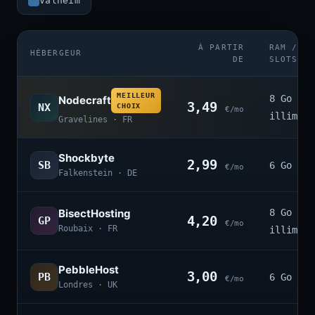
Valheim
À PARTIR
RAM /
HÉBERGEUR
DE
SLOTS
MEILLEUR
8 Go ·
Nodecraft
3,49
NX
CHOIX
€/mo
illimité
Gravelines · FR
Shockbyte
2,99
SB
6 Go · 4
€/mo
Falkenstein · DE
BisectHosting
8 Go ·
4,20
GP
€/mo
Roubaix · FR
illimité
PebbleHost
3,00
PB
6 Go · 3
€/mo
Londres · UK