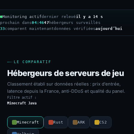
Monitoring actif
dernier relevé
il y a 16 s
prochain dans
04:44
47
hébergeurs surveillés
33
comparent maintenant
données vérifiées
aujourd’hui
LE COMPARATIF
Hébergeurs de serveurs de jeu
Classement établi sur données réelles : prix d'entrée,
latence depuis la France, anti-DDoS et qualité du panel.
Filtre actif :
Minecraft Java
Minecraft
Rust
ARK
CS2