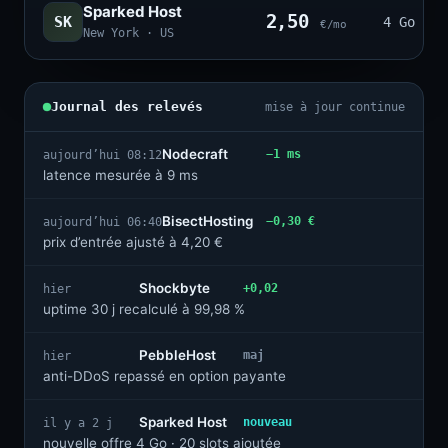
Sparked Host
2,50
SK
4 Go · 2
€/mo
New York · US
Journal des relevés
mise à jour continue
Nodecraft
−1 ms
aujourd’hui 08:12
latence mesurée à 9 ms
BisectHosting
−0,30 €
aujourd’hui 06:40
prix d’entrée ajusté à 4,20 €
Shockbyte
+0,02
hier
uptime 30 j recalculé à 99,98 %
PebbleHost
maj
hier
anti-DDoS repassé en option payante
Sparked Host
nouveau
il y a 2 j
nouvelle offre 4 Go · 20 slots ajoutée