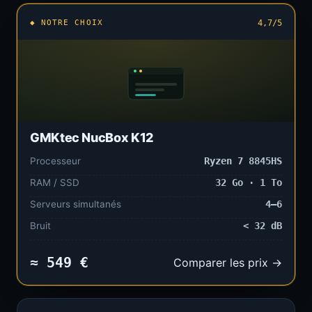
◆ NOTRE CHOIX
4,7/5
GMKtec NucBox K12
Processeur
Ryzen 7 8845HS
RAM / SSD
32 Go · 1 To
Serveurs simultanés
4–6
Bruit
< 32 dB
≈ 549 €
Comparer les prix →