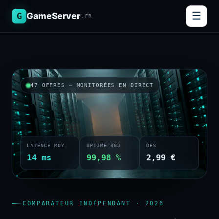
☰
G
GameServer
.FR
47 OFFRES — MONITORÉES EN DIRECT
LATENCE MOY.
UPTIME 30J
DÈS
14 ms
99,98 %
2,99 €
COMPARATEUR INDÉPENDANT · 2026