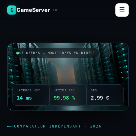
☰
G
GameServer
.FR
47 OFFRES — MONITORÉES EN DIRECT
LATENCE MOY.
UPTIME 30J
DÈS
14 ms
99,98 %
2,99 €
COMPARATEUR INDÉPENDANT · 2026