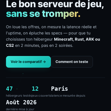
Le bon serveur de jeu,
sans se tromper.
On loue les offres, on mesure la latence réelle et
l'uptime, on épluche les specs — pour que tu
choisisses ton hébergeur
Minecraft, Rust, ARK ou
CS2
en 2 minutes, pas en 2 soirées.
Voir le comparatif →
Comment on teste
47
12
Paris
hébergeurs testés
jeux couverts
latence mesurée depuis
Août 2026
dernière mise à jour