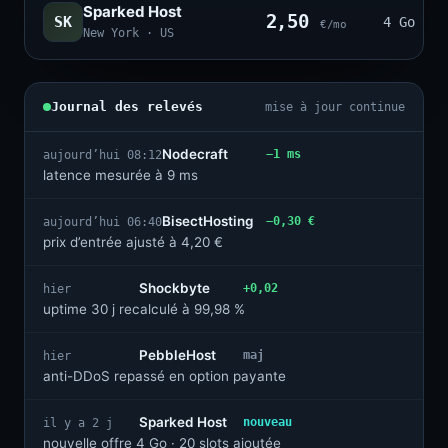
Sparked Host
2,50
SK
4 Go · 2
€/mo
New York · US
Journal des relevés
mise à jour continue
Nodecraft
−1 ms
aujourd’hui 08:12
latence mesurée à 9 ms
BisectHosting
−0,30 €
aujourd’hui 06:40
prix d’entrée ajusté à 4,20 €
Shockbyte
+0,02
hier
uptime 30 j recalculé à 99,98 %
PebbleHost
maj
hier
anti-DDoS repassé en option payante
Sparked Host
nouveau
il y a 2 j
nouvelle offre 4 Go · 20 slots ajoutée