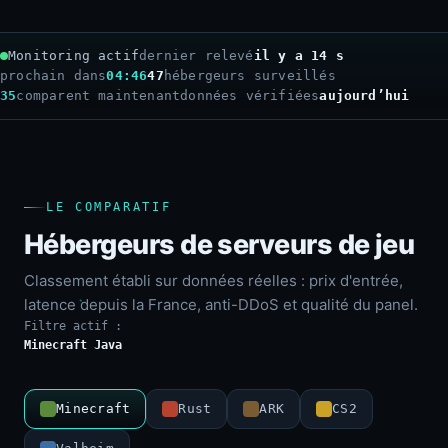
Monitoring actif
dernier relevé
il y a 16 s
prochain dans
04:44
47
hébergeurs surveillés
35
comparent maintenant
données vérifiées
aujourd’hui
LE COMPARATIF
Hébergeurs de serveurs de jeu
Classement établi sur données réelles : prix d'entrée,
latence depuis la France, anti-DDoS et qualité du panel.
Filtre actif :
Minecraft Java
Minecraft
Rust
ARK
CS2