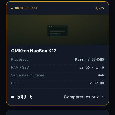
◆ NOTRE CHOIX
4,7/5
GMKtec NucBox K12
Processeur
Ryzen 7 8845HS
RAM / SSD
32 Go · 1 To
Serveurs simultanés
4–6
Bruit
< 32 dB
≈ 549 €
Comparer les prix →