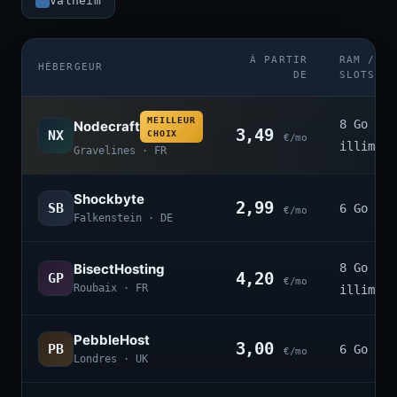
Valheim
À PARTIR
RAM /
HÉBERGEUR
DE
SLOTS
MEILLEUR
8 Go ·
Nodecraft
3,49
NX
CHOIX
€/mo
illimité
Gravelines · FR
Shockbyte
2,99
SB
6 Go · 4
€/mo
Falkenstein · DE
BisectHosting
8 Go ·
4,20
GP
€/mo
Roubaix · FR
illimité
PebbleHost
3,00
PB
6 Go · 3
€/mo
Londres · UK