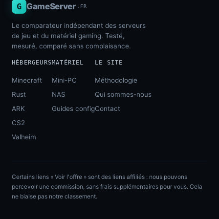
G
GameServer
.FR
Le comparateur indépendant des serveurs
de jeu et du matériel gaming. Testé,
mesuré, comparé sans complaisance.
HÉBERGEURS
MATÉRIEL
LE SITE
Minecraft
Mini-PC
Méthodologie
Rust
NAS
Qui sommes-nous
ARK
Guides config
Contact
CS2
Valheim
Certains liens « Voir l'offre » sont des liens affiliés : nous pouvons
percevoir une commission, sans frais supplémentaires pour vous. Cela
ne biaise pas notre classement.