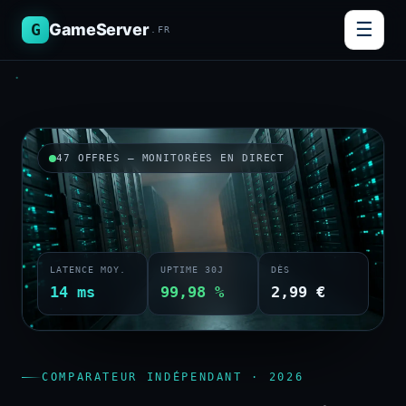
☰
G
GameServer
.FR
47 OFFRES — MONITORÉES EN DIRECT
LATENCE MOY.
UPTIME 30J
DÈS
14 ms
99,98 %
2,99 €
COMPARATEUR INDÉPENDANT · 2026