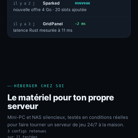
Sparked
nouveau
il y a 2 j
nouvelle offre 4 Go · 20 slots ajoutée
GridPanel
−2 ms
il y a 3 j
latence Rust mesurée à 11 ms
HÉBERGER CHEZ SOI
Le matériel pour ton propre
serveur
Mini-PC et NAS silencieux, testés en conditions réelles
pour faire tourner un serveur de jeu 24/7 à la maison.
3 configs retenues
sur 21 testées