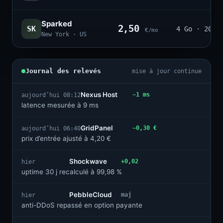
Sparked
2,50
SK
4 Go · 20
€/mo
New York · US
Journal des relevés
mise à jour continue
Nexus Host
−1 ms
aujourd’hui 08:12
latence mesurée à 9 ms
GridPanel
−0,30 €
aujourd’hui 06:40
prix d’entrée ajusté à 4,20 €
Shockwave
+0,02
hier
uptime 30 j recalculé à 99,98 %
PebbleCloud
maj
hier
anti-DDoS repassé en option payante