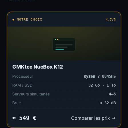
◆ NOTRE CHOIX
4,7/5
GMKtec NucBox K12
Processeur
Ryzen 7 8845HS
RAM / SSD
32 Go · 1 To
Serveurs simultanés
4–6
Bruit
< 32 dB
≈ 549 €
Comparer les prix →