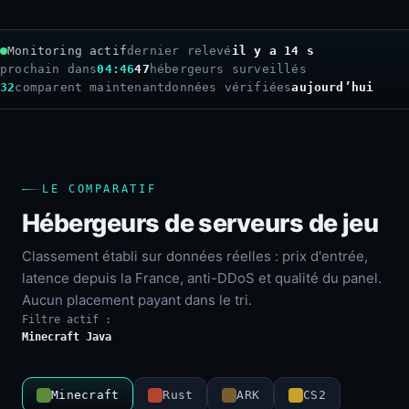
Monitoring actif
dernier relevé
il y a 15 s
prochain dans
04:45
47
hébergeurs surveillés
32
comparent maintenant
données vérifiées
aujourd’hui
LE COMPARATIF
Hébergeurs de serveurs de jeu
Classement établi sur données réelles : prix d'entrée,
latence depuis la France, anti-DDoS et qualité du panel.
Aucun placement payant dans le tri.
Filtre actif :
Minecraft Java
Minecraft
Rust
ARK
CS2