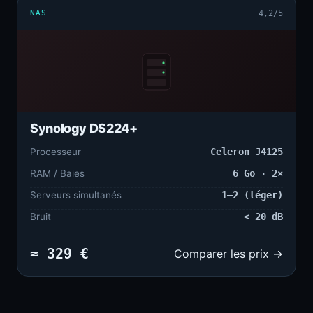
NAS
4,2/5
Synology DS224+
Processeur
Celeron J4125
RAM / Baies
6 Go · 2×
Serveurs simultanés
1–2 (léger)
Bruit
< 20 dB
≈ 329 €
Comparer les prix →