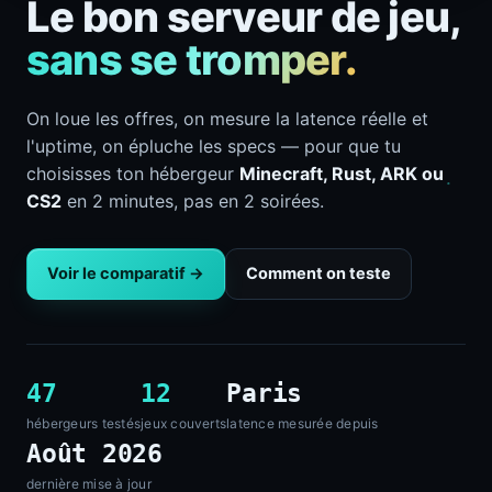
Le bon serveur de jeu,
sans se tromper.
On loue les offres, on mesure la latence réelle et
l'uptime, on épluche les specs — pour que tu
choisisses ton hébergeur
Minecraft, Rust, ARK ou
CS2
en 2 minutes, pas en 2 soirées.
Voir le comparatif →
Comment on teste
47
12
Paris
hébergeurs testés
jeux couverts
latence mesurée depuis
Août 2026
dernière mise à jour