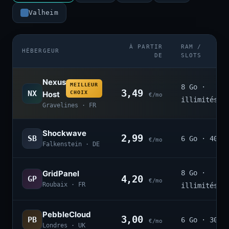
Valheim
À PARTIR
RAM /
HÉBERGEUR
DE
SLOTS
Nexus
MEILLEUR
8 Go ·
3,49
NX
Host
CHOIX
€/mo
illimités
Gravelines · FR
Shockwave
2,99
SB
6 Go · 40
€/mo
Falkenstein · DE
GridPanel
8 Go ·
4,20
GP
€/mo
Roubaix · FR
illimités
PebbleCloud
3,00
PB
6 Go · 30
€/mo
Londres · UK