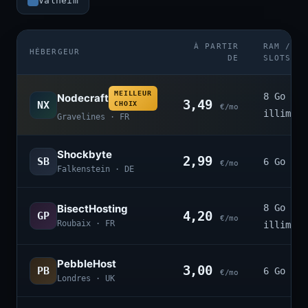
Valheim
À PARTIR
RAM /
HÉBERGEUR
DE
SLOTS
MEILLEUR
8 Go ·
Nodecraft
3,49
NX
CHOIX
€/mo
illimité
Gravelines · FR
Shockbyte
2,99
SB
6 Go · 4
€/mo
Falkenstein · DE
BisectHosting
8 Go ·
4,20
GP
€/mo
Roubaix · FR
illimité
PebbleHost
3,00
PB
6 Go · 3
€/mo
Londres · UK