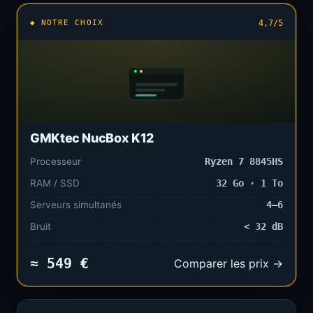
◆ NOTRE CHOIX
4,7/5
GMKtec NucBox K12
Processeur
Ryzen 7 8845HS
RAM / SSD
32 Go · 1 To
Serveurs simultanés
4–6
Bruit
< 32 dB
≈ 549 €
Comparer les prix →