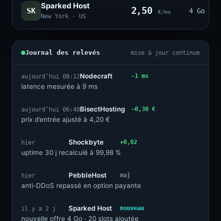
Sparked Host
2,50
SK
4 Go · 2
€/mo
New York · US
Journal des relevés
mise à jour continue
Nodecraft
−1 ms
aujourd’hui 08:12
latence mesurée à 9 ms
BisectHosting
−0,30 €
aujourd’hui 06:40
prix d’entrée ajusté à 4,20 €
Shockbyte
+0,02
hier
uptime 30 j recalculé à 99,98 %
PebbleHost
maj
hier
anti-DDoS repassé en option payante
Sparked Host
nouveau
il y a 2 j
nouvelle offre 4 Go · 20 slots ajoutée